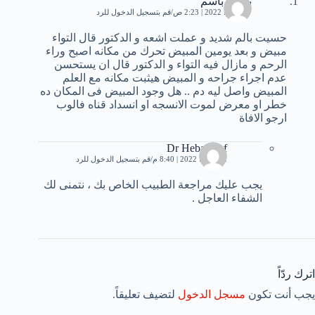
بسمة باسم
17 يونيو، 2022 | 2:23 ص
قم بتسجيل الدخول للرد
حسيت بالم شديد و عملت اشعه و الدكتور قال التواء
مبيض و بعد يومين المبيض تحرك من مكانه اصبح وراء
الرحم و مازال فيه التواء و الدكتور قال ان يستحسن
عدم اجراء جراحه و المبيض هيثبت مكانه مع العلم
المبيض واصل ليه دم .. هل وجود المبيض فى المكان ده
خطر او معرض لموت الانسجه او انسداد قناه فالوب
ارجو الافاة
Dr Heba Atef
22 يونيو، 2022 | 8:40 م
قم بتسجيل الدخول للرد
يجب عليك مراجعة الطبيب الخاص بك ، نتمنى لك
الشفاء العاجل .
اترك ردّاً
يجب أنت تكون
مسجل الدخول
لتضيف تعليقاً.