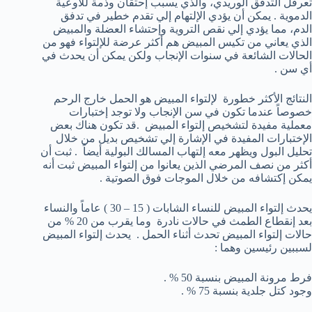
تعرقل التدفق الوريدي، والذي يسبب إحتقان وذمة للأوعية
الدموية . يمكن أن يؤدي الإلتهام إلي تقدم خطير في تدفق
الدم، مما يؤدي إلي نقص التروية وإحتشاء العضلة والمبيض
الذي يعاني من تكيس المبيض هم أكثر عرضة للإلتواء فهو من
الحالات الشائعة في سنوات الإنجاب ولكن يمكن أن يحدث في
أي سن .
النتائج الأكثر خطورة لإلتواء المبيض هو الحمل خارج الرحم
خصوصاً عندما تكون في سن الإنجاب ولا توجد إختبارات
معملية مفيدة لتشخيص إلتواء المبيض .قد تكون هناك بعض
الإختبارات المفيدة في الإشارة إلي تشخيص بديل من خلال
تحليل البول ويظهر معه إلتهاب المسالك البولية أيضاً . ثبت أن
أكثر من نصف المرضي الذين يعانوا من إلتواء المبيض ثبت أنه
يمكن إكتشافه من خلال الموجات فوق الصوتية .
يحدث إلتواء المبيض للنساء الشابات ( 15 – 30 ) عاماً والنساء
بعد إنقطاع الطمث في حالات نادرة وما يقرب من 20 % من
حالات إلتواء المبيض تحدث أثناء الحمل . يحدث إلتواء المبيض
لسببين رئيسين وهما :
فرط مرونة المبيض بنسبة 50 % .
وجود كتل جلدية بنسبة 75 % .