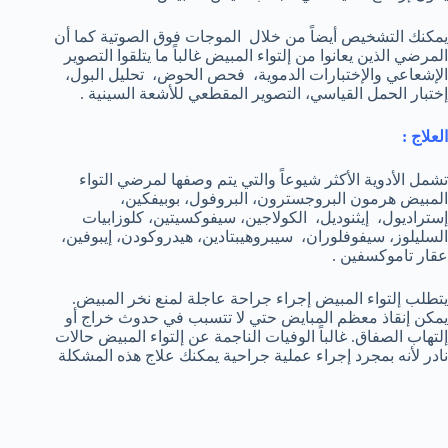
يمكنك التشخيص أيضاً من خلال الموجات فوق الصوتية كما أن
المرضي الذين يعانوا من إلتواء المبيض غالباً ما يتلقوا التصوير
الإشعاعي والإختبارات الدموية، فحص الحوض، تحليل البول،
إختبار الحمل القياسي، التصوير المقطعي للأشعة السينية .
العلاج :
تشمل الأدوية الأكثر شيوعاً والتي يتم وصفها لمرضي التواء
المبيض هرمون البروجسترون، البروفول، بوبيفكين،
إستراديول، إيثنوديل، الكولاجين، سيفوكسيتين، كلوزابيات
السليلوز، سيفوفلوران، سيبروهيبتادين، هيدروكودن، إيبوفين،
عقار تاموكسفين .
يتطلب إلتواء المبيض إجراء جراحة عاجلة لمنع نخر المبيض.
يمكن إنقاذ معظم المبايض حتي لا تتسبب في حدوث خراج أو
إلتهاب الصفاق. غالباً الوفيات الناجمة عن إلتواء المبيض حالات
نادر لأنه بمجرد إجراء عملية جراحية يمكنك علاج هذه المشكلة