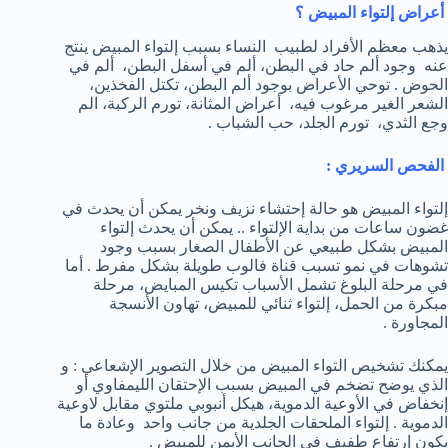
أعراض إلتواء المبيض ؟
يذهب معظم الأفراد لطبيب النساء بسبب إلتواء المبيض ينتج
عنه وجود ألم حاد في البطن، ألم في أسفل البطن، ألم في
الحوض . توحي الأعراض بوجود ألم البطن، تكتل الفخذين،
الشعر الغير مرغوب فيه، أعراض المثانة، تورم الركبة، الم
وجع الثدي، تورم الجلد، حب الشباب .
الفحص السريري :
إلتواء المبيض هو حالة إحتشاء نزيف ونخر يمكن أن يحدث في
غضون ساعات من بداية الإلتواء .. يمكن أن يحدث إلتواء
المبيض بشكل طبيعي عن الأطفال الصغار بسبب وجود
تشوهات في نمو تسبب قناة فالوب طويلة بشكل مفرط . أما
في مرحلة البلوغ تشمل الأسباب تكيس المبايض، مرحلة
مبكرة من الحمل، إلتواء ثنائي للمبيض، تهاون الأنسجة
المجاورة .
يمكنك تشخيص التواء المبيض من خلال التصوير الإشعاعي : و
الذي يوضح تضخم في المبيض بسبب الإحتقان الليمفاوي أو
إنخفاض في الأوعية الدموية، هيكل أنبوبي ملتوي مقابل لاوعية
الدموية . إلتواء الملحقات الجلدية من جانب واحد وعادة ما
يكون إرتفاع طفيف في الجانب الأيمن للمبيض .