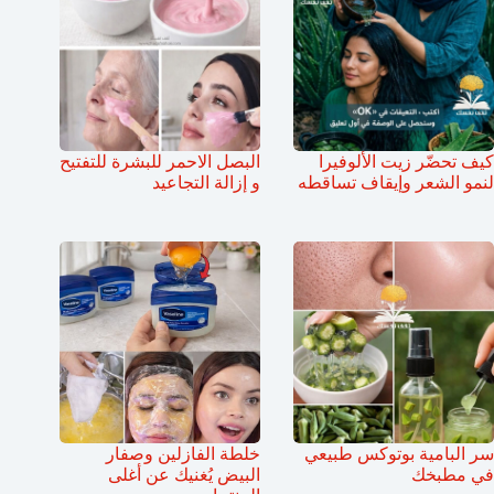
كيف تحضّر زيت الألوفيرا
البصل الاحمر للبشرة للتفتيح
لنمو الشعر وإيقاف تساقطه
و إزالة التجاعيد
سر البامية بوتوكس طبيعي
خلطة الفازلين وصفار
في مطبخك
البيض يُغنيك عن أغلى