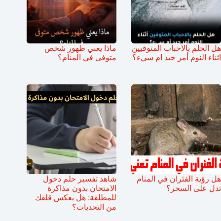
هل الحلم بالاحباب المتوفيين
ماذا يعني ظهور شخص
اثناء النوم أمر جيد ام سيء؟
متوفى في المنام؟
هل رؤية الفئران في المنام
شاهد تفسير حلم دخول
تدل على السحر؟
الامتحان بدون مذاكرة
للمطلقة: هل يعكس قلقك
من التحديات؟