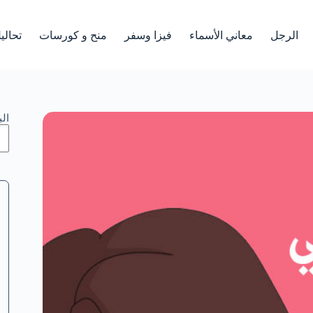
الرجل
معاني الأسماء
فيزا وسفر
منح و كورسات
تحالي
ال