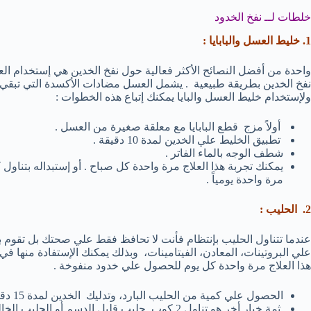
خلطات لــ نفخ الخدود
1. خليط العسل والبابايا :
واحدة من أفضل النصائح الأكثر فعالية حول نفخ الخدين هي إستخدام ال
نفخ الخدين بطريقة طبيعية . يشمل العسل مضادات الأكسدة التي تبقي
ولإستخدام خليط العسل والبايا يمكنك إتباع هذه الخطوات :
أولاً مزج قطع البابايا مع معلقة صغيرة من العسل .
تطبيق الخليط علي الخدين لمدة 10 دقيقة .
شطف الوجه بالماء الفاتر .
يمكنك تجربة هذا العلاج مرة واحدة كل صباح . أو إستبداله بتناول
مرة واحدة يومياً .
2. الحليب :
عندما تتناول الحليب بإنتظام فأنت لا تحافظ فقط علي صحتك بل تقوم با
علي البروتينات، المعادن، الفيتامينات، وبذلك يمكنك الإستفادة منها 
هذا العلاج مرة واحدة كل يوم للحصول علي خدود منفوخة .
الحصول علي كمية من الحليب البارد، وتدليك الخدين لمدة 15 دقيقة، وتركه لمدة 5 دقائق وشطه بالماء الدافئ .
ثمة خيار أخر هو تناول 2 كوب حليب قليل الدسم أو الحليب الخالي من الدسم يومياً .