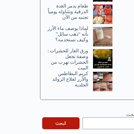
طعام يدمر الغدة
الدرقية وتتناوله يومياً
تجنبه من الأن
لماذا يوصف ماء الأرز
بأنه “ذهب سائل”
وكيف تستخدمه؟
ورق الغار للحشرات :
وصفة تجعل
الحشرات تهرب من
البيت
كريم البطاطس
والأرز لعلاج الزوائد
الجلدية
بحث
البحث