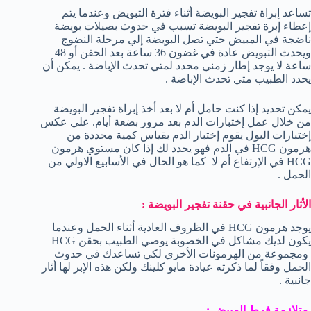
تساعد إبراة تفجير البويضة أثناء فترة التبويض وعندما يتم
إعطاء إبرة تفجير البويضة تسبب في حدوث بصيلات بويضة
ناضجة في المبيض حتي تصل البويضة إلي مرحلة النضوج
ويحدث التبويض عادة في غضون 36 ساعة بعد الحقن أو 48
ساعة لا يوجد إطار زمني محدد لمتي تحدث الإباضة . يمكن أن
يحدد الطبيب متي تحدث الإباضة .
يمكن تحديد إذا كنت حامل أم لا بعد أخذ إبراة تفجير البويضة
من خلال عمل إختبارات الدم بعد مرور بضعة أيام. علي عكس
إختبارات البول يقوم إختبار الدم بقياس كمية محددة من
هرمون HCG في الدم فهو يحدد لك إذا كان مستوي هرمون
HCG في الإرتفاع أم لا كما هو الحال في الأسابيع الاولي من
الحمل .
الأثار الجانبية في حقنة تفجير البويضة :
يوجد هرمون HCG في الظروف العادية أثناء الحمل وعندما
يكون لديك مشاكل في الخصوبة يوصي الطبيب بحقن HCG
ومجموعة من الهرمونات الأخري لكي تساعدك في حدوث
الحمل وفقاً لما ذكرته عيادة مايو كلينك ولكن هذه الإبر لها أثار
جانبية .
متلازمة فرط المبيض :