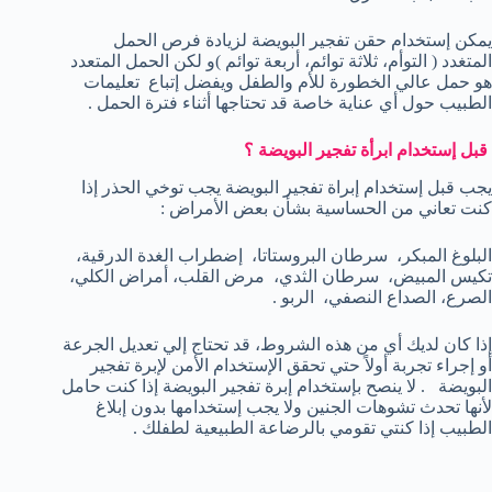
يمكن إستخدام حقن تفجير البويضة لزيادة فرص الحمل
المتغدد ( التوأم، ثلاثة توائم، أربعة توائم )و لكن الحمل المتعدد
هو حمل عالي الخطورة للأم والطفل ويفضل إتباع تعليمات
الطبيب حول أي عناية خاصة قد تحتاجها أثناء فترة الحمل .
قبل إستخدام ابرأة تفجير البويضة ؟
يجب قبل إستخدام إبراة تفجير البويضة يجب توخي الحذر إذا
كنت تعاني من الحساسية بشأن بعض الأمراض :
البلوغ المبكر، سرطان البروستاتا، إضطراب الغدة الدرقية،
تكيس المبيض، سرطان الثدي، مرض القلب، أمراض الكلي،
الصرع، الصداع النصفي، الربو .
إذا كان لديك أي من هذه الشروط، قد تحتاج إلي تعديل الجرعة
أو إجراء تجربة أولاً حتي تحقق الإستخدام الأمن لإبرة تفجير
البويضة . لا ينصح بإستخدام إبرة تفجير البويضة إذا كنت حامل
لأنها تحدث تشوهات الجنين ولا يجب إستخدامها بدون إبلاغ
الطبيب إذا كنتي تقومي بالرضاعة الطبيعية لطفلك .