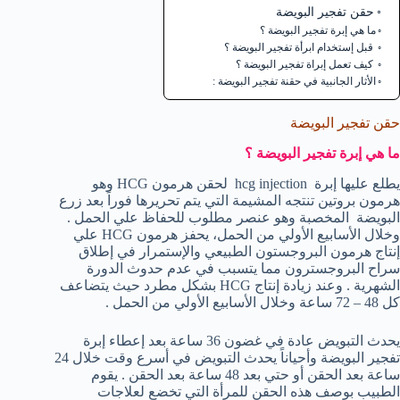
حقن تفجير البويضة
ما هي إبرة تفجير البويضة ؟
قبل إستخدام ابرأة تفجير البويضة ؟
كيف تعمل إبراة تفجير البويضة ؟
الأثار الجانبية في حقنة تفجير البويضة :
حقن تفجير البويضة
ما هي إبرة تفجير البويضة ؟
يطلع عليها إبرة hcg injection لحقن هرمون HCG وهو
هرمون بروتين تنتجه المشيمة التي يتم تحريرها فوراً بعد زرع
البويضة المخصبة وهو عنصر مطلوب للحفاظ علي الحمل .
وخلال الأسابيع الأولي من الحمل، يحفز هرمون HCG علي
إنتاج هرمون البروجستون الطبيعي والإستمرار في إطلاق
سراح البروجسترون مما يتسبب في عدم حدوث الدورة
الشهرية . وعند زيادة إنتاج HCG بشكل مطرد حيث يتضاعف
كل 48 – 72 ساعة وخلال الأسابيع الأولي من الحمل .
يحدث التبويض عادة في غضون 36 ساعة بعد إعطاء إبرة
تفجير البويضة وأحياناً يحدث التبويض في أسرع وقت خلال 24
ساعة بعد الحقن أو حتي بعد 48 ساعة بعد الحقن . يقوم
الطبيب بوصف هذه الحقن للمرأة التي تخضع لعلاجات