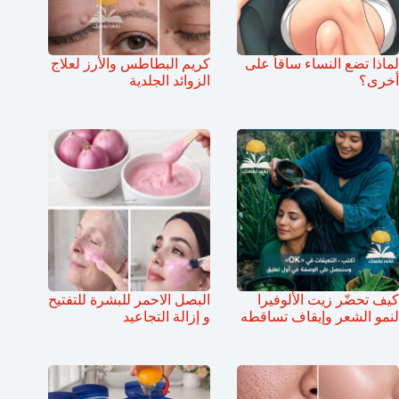
لماذا تضع النساء ساقاً على
كريم البطاطس والأرز لعلاج
أخرى؟
الزوائد الجلدية
كيف تحضّر زيت الألوفيرا
البصل الاحمر للبشرة للتفتيح
لنمو الشعر وإيقاف تساقطه
و إزالة التجاعيد