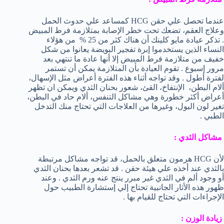
عندما تحصل علي حقن HCG كمساعد علي حدوث الحمل
وعلاج العقم، تضعك تحت خطر الإصابة بمتلازمة فرط المبيض
. تذكر عيادة مايو كلينك أن هناك كثر من 25 % من هؤلاء
النساء الذين يستخدموا إبرة تفجير البويضة يعانوا من شكل
خفيف من متلازمة فرط المبيض إلا أنها عادة ما تنتهي بعد
مرور إسبوع . تقوم العيادة بأن المتلازمة يمكن أن تستمر
لفترة أطول . وقد تواجه أثناء هذه الفترة أعراض مثل الإسهال،
ألام البطن، الإنتفاخ، القئ، شعور بحنان الثدي ويمكن ان تظهر
أعراض أكثر خطورة وهي مشاكل التنفس، ألام حاد في البطن،
تغير لون البول، وغيرها من العلاجات التي تحتاج منك التدخل
الطبي .
مشاكل الثدي :
لأن HCG هرمون متعلق بالحمل، قد تواجه مشاكل مرتبطة
بالثدي عند أخذه علي هيئة حقن . قد تشعر بعدها بحنان الثدي
أو وجود ألم في الثدي غير مبرر ينتج عنه ورم الثدي . وعند
ظهور هذه الأثار الجانبية تحتاج إلي إستشارة الطبيب حول
الإجراءات التي تحتاج للقيام بها .
زيادة الوزن :