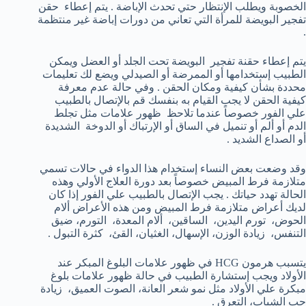
الخصوبة ويطلب الإنتظار حتي تحدث الإباضة . يتم إعطاء حقن
تفجير البويضة للمرأة التي تعاني من دورات إباضة غير منتظمة
.
يتم إعطاء حقنة تفجير البويضة تحت الجلد أو العضل ويمكن
الطبيب إستخدامها أو الممرضة أو الصيدلي ويضع لك تعليمات
محددة بشأن كيفية ومكان الحقن . وفي حالة عدم معرفة
كيفية الحقن لا يجب القيام به بنفسك قم بالإتصال بالطبيب
علي الفور خصوصاً عندما تلاحظ ظهور علامات مثل تجلط
الدم أو ألم أو تنميل في الساق أو الإرتباك أو الدوخة الشديدة
أو الصداع الشديد .
وقد وضعت بعض النساء إستخدام هذا الدواء في حالات تسمي
متلازمة فرط المبيض خصوصاً بعد دورة العلاج الأولي وهذه
الحالة تهدد حياتك . يجب الإتصال بالطبيب علي الفور إذا كان
لديك أعراض متلازمة فرط المبيض ومن هذه الأعراض ألام
الحوض، تورم اليدين، الساقين، ألام المعدة، التورم، ضيق
التنفس، زيادة الوزن، الإسهال، الغثيان، القئ، كثرة التبول .
يتسبب هرمون HCG في ظهور علامات البلوغ المبكر عند
الأولاد ويجب إستشارة الطبيب في حالة ظهور علامات بلوغ
مبكرة علي الأولاد مثل نمو شعر العانة، الصوت العميق، زيادة
حب الشباب، التعرق .