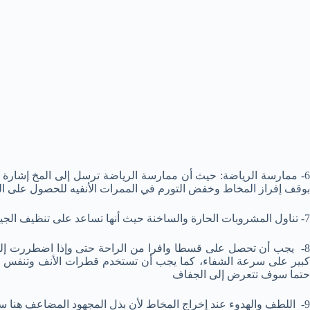
6- ممارسة الرياضة: حيث أن ممارسة الرياضة ترسل إلى المخ إشارة بأ
بوقف إفراز المخاط وخفض التورم في الممرات الأنفيه للحصول على النس
7- تناول المشروبات الحارة والساخنة حيث أنها تساعد على تنظيف الجيوب الأنفية وتخفيف الألم وتقليل درجة الاحتقان بالأنف
8- يجب أن تحصل على قسطا وافرا من الراحة حتى وإذا اضطررت إلى
كبير على سرعة الشفاء، كما يجب أن تستخدم قطرات الأنف وتنفس من 
حتما سوف تتعرض إلى الجفاف
9- اللطف والهدوء عند إخراج المخاط لأن بذل المجهود المضاعف هنا سوف يضعف ويبطء الجهاز المناعي ويطيل من فترة المرض