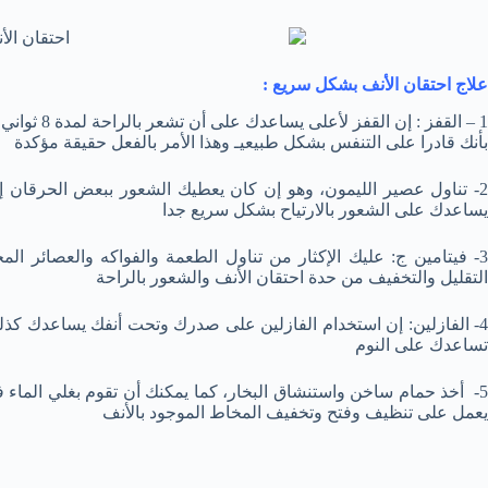
علاج
احتقان الأنف بشكل سريع :
1 – القفز : 
بأنك قادرا على التنفس بشكل طبيعيـ وهذا الأمر بالفعل حقيقة مؤكدة
2- تناول عصير الليمون، وهو إن كان يعطيك الشعور ببعض الحرقا
يساعدك على الشعور بالارتياح بشكل سريع جدا
3- فيتامين ج: عليك الإكثار من تناول الطعمة والفواكه والعصائر ا
التقليل والتخفيف من حدة احتقان الأنف والشعور بالراحة
4- الفازلين: إن استخدام الفازلين على صدرك وتحت أنفك يساعدك كذلك
تساعدك على النوم
5- أخذ حمام ساخن واستنشاق البخار، كما يمكنك أن تقوم بغلي الماء ف
يعمل على تنظيف وفتح وتخفيف المخاط الموجود بالأنف