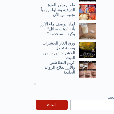
طعام يدمر الغدة
الدرقية وتتناوله يومياً
تجنبه من الأن
لماذا يوصف ماء الأرز
بأنه “ذهب سائل”
وكيف تستخدمه؟
ورق الغار للحشرات :
وصفة تجعل
الحشرات تهرب من
البيت
كريم البطاطس
والأرز لعلاج الزوائد
الجلدية
بحث
البحث