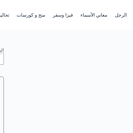
الرجل
معاني الأسماء
فيزا وسفر
منح و كورسات
تحالي
ال