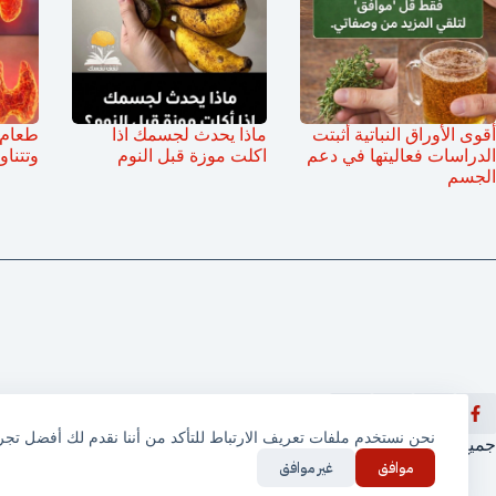
أقوى الأوراق النباتية أثبتت
ماذا يحدث لجسمك اذا
طعام ي
الدراسات فعاليتها في دعم
اكلت موزة قبل النوم
وتتناو
الجسم
نحن نستخدم ملفات تعريف الارتباط للتأكد من أننا نقدم لك أفضل تج
جميع الحقوق محفوظة © ثقف نفسك 2025
موافق
غير موافق