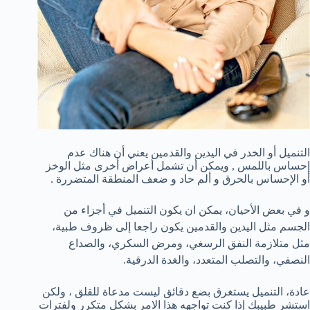
التنميل أو الخدر في اليدين والقدمين يعني أن هناك عدم
إحساس باللمس , ويمكن أن تشمل أعراض أخرى مثل الوخز
أو الإحساس بالحرق و ألم حاد و ضعف المنطقة المتضررة .
و في بعض الأحيان، يمكن ان يكون التنميل في أجزاء من
الجسم مثل اليدين والقدمين يكون راجعا إلى ظروف طبية،
مثل متلازمة النفق الرسغي، ومرض السكري، والصداع
النصفي، والتصلب المتعدد، والغدة الدرقية.
عادة، التنميل يستغرق بضع دقائق ليست مدعاة للقلق ، ولكن
استشر طبيبك إذا كنت تواجهه هذا الامر بشكل متكرر ولفترات