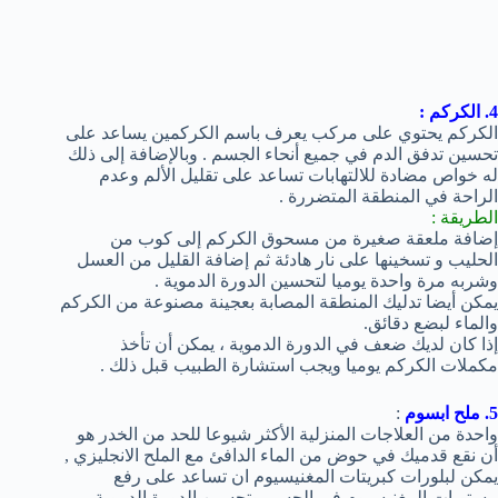
4. الكركم :
الكركم يحتوي على مركب يعرف باسم الكركمين يساعد على
تحسين تدفق الدم في جميع أنحاء الجسم . وبالإضافة إلى ذلك
له خواص مضادة للالتهابات تساعد على تقليل الألم وعدم
الراحة في المنطقة المتضررة .
الطريقة :
إضافة ملعقة صغيرة من مسحوق الكركم إلى كوب من
الحليب و تسخينها على نار هادئة ثم إضافة القليل من العسل
وشربه مرة واحدة يوميا لتحسين الدورة الدموية .
يمكن أيضا تدليك المنطقة المصابة بعجينة مصنوعة من الكركم
والماء لبضع دقائق.
إذا كان لديك ضعف في الدورة الدموية ، يمكن أن تأخذ
مكملات الكركم يوميا ويجب استشارة الطبيب قبل ذلك .
5. ملح ابسوم
:
واحدة من العلاجات المنزلية الأكثر شيوعا للحد من الخدر هو
أن نقع قدميك في حوض من الماء الدافئ مع الملح الانجليزي ,
يمكن لبلورات كبريتات المغنيسيوم ان تساعد على رفع
مستويات المغنيسيوم في الجسم وتحسين الدورة الدموية.