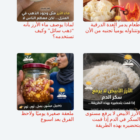
طعام يدمر الغدة الدرقية
لماذا يوصف ماء الأرز بأنه
وتتناوله يومياً تجنبه من الأن
“ذهب سائل” وكيف
تستخدمه؟
الأرز الأبيض لا يرفع مستوى
ملعقة صغيرة يوميًا ولاحظ
السكر في الدم إذا قمت
الفرق بعد اسبوع
بتحضيره بهذه الطريقة