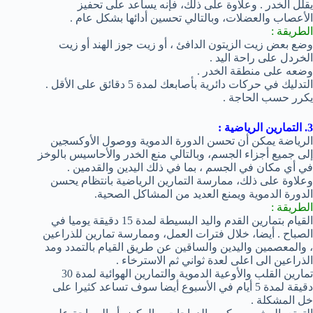
يقلل الخدر . وعلاوة على ذلك، فإنه يساعد على تحفيز
الأعصاب والعضلات، وبالتالي تحسين أدائها بشكل عام .
الطريقة :
وضع بعض زيت الزيتون الدافئ ، أو زيت جوز الهند أو زيت
الخردل على راحة اليد .
وضعه على منطقة الخدر .
التدليك في حركات دائرية بأصابعك لمدة 5 دقائق على الأقل .
يكرر حسب الحاجة .
3. التمارين الرياضية :
الرياضة يمكن أن تحسن الدورة الدموية ووصول الأوكسجين
إلى جميع أجزاء الجسم، وبالتالي منع الخدر والأحاسيس بالوخز
في أي مكان في الجسم ، بما في ذلك اليدين والقدمين .
وعلاوة على ذلك، ممارسة التمارين الرياضية بانتظام يحسن
الدورة الدموية ويمنع العديد من المشاكل الصحية.
الطريقة :
القيام بتمارين القدم واليد البسيطة لمدة 15 دقيقة يوميا في
الصباح . أيضا، خلال فترات العمل، وممارسة تمارين للذراعين
، والمعصمين واليدين والساقين عن طريق القيام بالتمدد ومد
الذراعين الى اعلى لعدة ثواني ثم الاسترخاء .
تمارين القلب والأوعية الدموية والتمارين الهوائية لمدة 30
دقيقة لمدة 5 أيام في الأسبوع أيضا سوف تساعد كثيرا على
خل المشكلة .