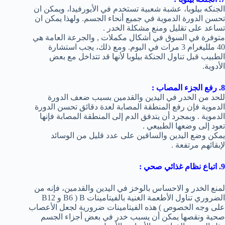
الجنكه بيلوبا، عشبة شعبية تستخدم في الأيورفيدا، ويمكن ان
تحسن الدورة الدموية في جميع أنحاء الجسم. ولهذا يمكن ان
تساعد على تقليل ومنع مشكلة الخدر .
متوفرة في السوق في أشكال مكملات , والجرعة العامة هي
40 ملليغرام 3 مرات في اليوم. ومع ذلك، يجب استشارة
الطبيب قبل تناول الجنكة بيلوبا لأنها قد تتداخل مع بعض
الأدوية.
8. رفع الجزء المصاب :
للحد من الخدر في اليدين والقدمين بسبب ضعف الدورة
الدموية فإن رفع المنطقة المصابة لعدة دقائق تحسن الدورة
الدموية . وبمجرد أن يتدفق الدم إلى المنطقة المصابة فإنها
تعود إلى وضعها الطبيعي .
يمكن وضع اليدين والساقين على عدد قليل من الوسائد
لإبقائهم مرتفعة .
9. اتباع نظام غذائي صحي :
لمنع الخدر و الاحساس بالوخز في اليدين والقدمين، فإنه من
الضروري تناول الأطعمة الغنية بالفيتامينات B ( B6 و B12
على وجه الخصوص ) هذه الفيتامينات ضرورية لجعل الأعصاب
صحية ونقصها يمكن أن يسبب خدر في بعض أجزاء الجسم