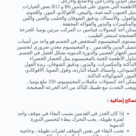
مثل اليدين والذراعين والأصابع والأرجل .
الأطعمة التي تحتوي على فيتامين B6 و B12 بعض الخيارات
مثل الحبوب المدعمة، والبيض، الأفوكادو، الموز، واللحوم،
والفول، والأسماك، ودقيق الشوفان والحليب والجبن واللبن
والمكسرات والبذور والفواكه المجففة .
يمكن أخذ كبسولات فيتامين ب المركب مرتين يوميا. للجرعة
الصحيحة استشر الطبيب .
مستوى المغنيسيوم المنخفض في الجسم هو واحد من أسباب
تنميل اليدين والقدمين , و المغنيسيوم معدن ضروري لتحسين
سير الجهاز العصبي والدورة الدموية بشكل أفضل في الجسم .
تناول الأطعمة الغنية بالمغنيسيوم مثل الخضار الخضراء
الداكنة والمكسرات، والبذور، ودقيق الشوفان، زبدة الفول
السوداني، وأسماك المياه الباردة، وفول الصويا، الأفوكادو،
الموز، الشوكولاته الداكنة .
يمكن أخذ كبسولات مكملات المغنيسيوم، 350 ملغ يوميا ,
ويجب التحدث مع طبيبك للتأكد من أخذ الجرعة الصحيحة.
نصائح إضافية :
إذا كان الخدر في القدمين بسبب البقاء في موقف واحد
لفترة طويلة ، يجب التحرك ببطء لتحسين الدورة
الدموية
تجنب البقاء في نفس الموقف لفترات طويلة ، وخاصة