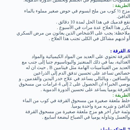
الطريقة :
مزج ½ كوب من ملح ابسوم في حوض صغير مملوء بالماء
الدافئ.
نقع قدميك في هذا الحل لمدة 10 دقائق .
يكرر هذا العلاج عدة مرات في الأسبوع .
ملاحظة: يجب على الاشخاص الذين يعانون من مرض السكري
أو لديهم مشاكل في الكلى تجنب هذا العلاج .
6. القرفة :
القرفة تحتوي على العديد من المواد الكيميائية والمواد
الغذائية، بما في ذلك المنغنيز والبوتاسيوم جنبا إلى جنب مع
العديد من الفيتامينات الهامة مثل فيتامين B , حيث ان له
خصائص تساعد على تحسين تدفق الدم إلى الذراعين
والساقين ، وبالتالي يساعد في علاج خدر اليدين والقدمين . و
يوصي الخبراء ان الحصول على 2 إلى 4 غرامات من مسحوق
القرفة يوميا يساعد على تحسين الدورة الدموية .
الطريقة :
خلط ملعقة صغيرة من مسحوق القرفة في كوب من الماء
الدافئ و شربه مرة واحدة يوميا.
وثمة خيار آخر هو مزج ملعقة صغيرة من مسحوق القرفة
والعسل وتناوله يوميا في الصباح لبضعة أسابيع .
7. الجنكه بيلوبا :