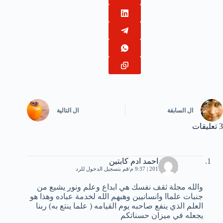
ال
السابقة
ال
التالية
3 تعليقات
محمد احمد ادم كابتين
8 مايو، 2017 | 9:37 م
قم بتسجيل الدخول للرد
والله مجلة ثقف نفسك هي ابداع وعلم ونور يشيع من
جنبات علماا وانسانيين وهبهم الله لخدمة عباده وهذا هو
العلم الذي ينفع صاحبه يوم القيامه ( علما ينتع به) ربنا
يجعله في ميزان حسناتكم