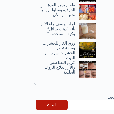
طعام يدمر الغدة
الدرقية وتتناوله يومياً
تجنبه من الأن
لماذا يوصف ماء الأرز
بأنه “ذهب سائل”
وكيف تستخدمه؟
ورق الغار للحشرات :
وصفة تجعل
الحشرات تهرب من
البيت
كريم البطاطس
والأرز لعلاج الزوائد
الجلدية
بحث
البحث