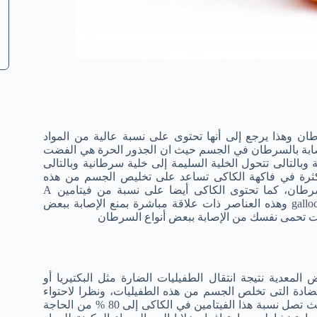
طان وهذا يرجع إلى أنها تحتوى على نسبة عالية من المواد
صابة بالسرطان في الجسم حيث ان الجذور الحرة هي الفضت
بالتالى تتحول الخلية السليمة إلى خلية سرطانية وبالتالى
بكثرة في فاكهة الكاكى تساعد على تخليص الجسم من هذه
الجذور الحرة وبالتالى الحماية من عدد كبير من الأمراض أهمها السرطان، كما تحتوى الكاكى أيضا على نسبة من فيتامين A
وفيتامين C وبعض المركبات الفينولية مثل catechins وكذلك gallocatechins وهذه العناصر ذات علاقة مباشرة بمنع الإصابة ببعض
نت تحمى نفسك من الإصابة ببعض أنواع السرطان
لمعدية نتيجة انتقال الطفيليات الضارة مثل البكتيريا أو
ضادة التى تخلص الجسم من هذه الطفيليات، ونظرا لاحتواء
فاكهة الكاكى على نسبة عالية من حمض الأسكوربيك أو فيتامين C حيث تصل نسبة هذا الفيتامين في الكاكى إلى 80 % من الحاجة