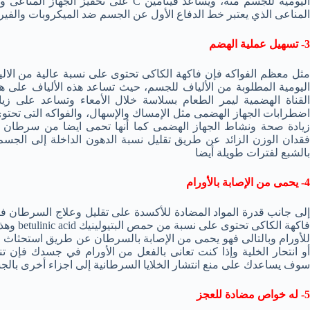
اليومية للجسم منه، ويساعد فيتامين C على 
المناعى الذي يعتبر خط الدفاع الأول عن الجسم ضد الميكروبات والف
3- تسهيل عملية الهضم
اليومية المطلوبة من الألياف للجسم، حيث تساعد هذه الألياف على 
القناة الهضمية ليمر الطعام بسلاسة خلال الأمعاء وتساعد على زيا
اضطرابات الجهاز الهضمى مثل الإمساك والإسهال، والفواكه التى تحتو
زيادة صحة ونشاط الجهاز الهضمى كما أنها تحمى ايضا من سرطان ال
فقدان الوزن الزائد عن طريق تقليل نسبة الدهون الداخلة إلى الج
بالشبع لفترات طويلة أيضا
4- يحمى من الإصابة بالأورام
إلى جانب قدرة المواد المضادة للأكسدة على تقليل وعلاج السرطان فإ
فاكهة ال
أو انتحار الخلية وإذا كنت تعانى بالفعل من الأورام في جسدك فإن
سوف يساعدك على منع انتشار الخلايا السرطانية إلى اجزاء أخرى بال
5- له خواص مضادة للعجز