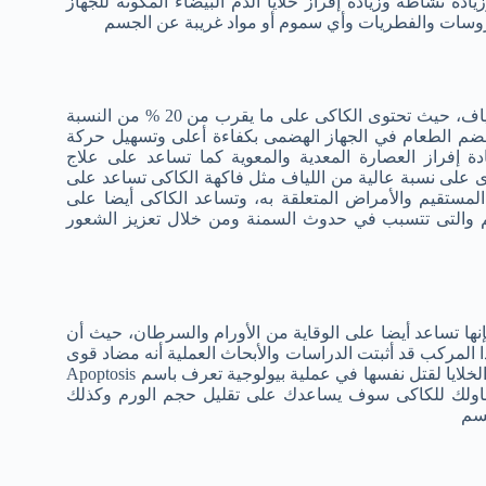
تحفيز الجهاز المناعى وزيادة نشاطه وزيادة إفراز خلايا الدم البيضاء المكونة للجهاز
يروسات والفطريات وأي سموم أو مواد غريبة عن الجسم
مثل معظم الفواكه فإن فاكهة الكاكى تحتوى على نسبة عالية من الالياف، حيث تحتوى الكاكى على ما يقرب من 20 % من النسبة
هضم الطعام في الجهاز الهضمى بكفاءة أعلى وتسهيل حركة
دة إفراز العصارة المعدية والمعوية كما تساعد على علاج
ى على نسبة عالية من اللياف مثل فاكهة الكاكى تساعد على
مستقيم والأمراض المتعلقة به، وتساعد الكاكى أيضا على
سم والتى تتسبب في حدوث السمنة ومن خلال تعزيز الشعور
نها تساعد أيضا على الوقاية من الأورام والسرطان، حيث أن
كاكى تحتوى على نسبة من حمص البتيولينيك betulinic acid وهذا المركب قد أثبتت الدراسات والأبحاث العملية أنه مضاد قوى
للأورام وبالتالى فهو يحمى من الإصابة بالسرطان عن طريق استحثاث الخلايا لقتل نفسها في عملية بيولوجية تعرف باسم Apoptosis
 تناولك للكاكى سوف يساعدك على تقليل حجم الورم وكذلك
جسم