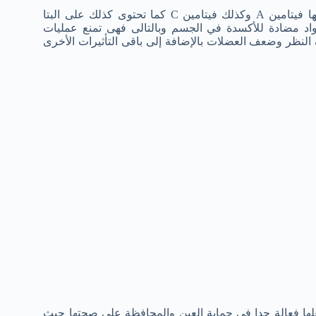
إن فاكهة الكاكى تحتوى على نسبة عالية من الفيتامينات الهامة أهمها فيتامين A وكذلك فيتامين C كما تحتوى كذلك على البتا
كمواد مضادة للأكسدة في الجسم وبالتالى فهى تمنع عمليات
 النظر وضعف العضلات بالإضافة إلى باقى التأثيرات الأخرى
لها فعالة جدا في حماية العين والمحافظة على صحتها حيث