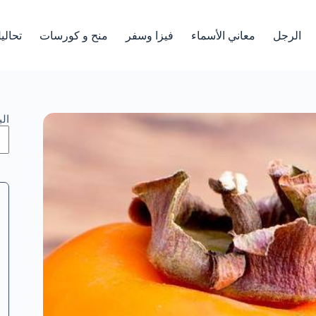
الرجل
معاني الأسماء
فيزا وسفر
منح و كورسات
تحالي
ال