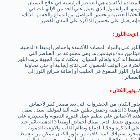
المضادة للأكسدة هي العناصر الرئيسية في علاج النسيان
ومنها البوليفينول الذي يعمل علي الحد من الإلتهابات في
الخلايا العصبية وتحسين التواصل بين الدماغ والجسم . لذلك،
فإنه يعمل علي تحسين الذاكرة علي المدي القصير .
1.زيت اللوز :
اللوز غني بالمواد المضادة للأكسدة وأحماض أوميغا 6 الدهنية،
فيتامين ب6 وفيتامين هـ وهي مجموعة من العناصر التي
تنشط الذاكرة وتعالج النسيان . يمكنك تدليك الجبهة بزيت اللوز
لفترة من الوقت للحصول علي نتائج إيجابية أو حتي محاولة
تناول اللوز المنقوع في الحليب أو إضافة شرائح اللوز إلي
العصائر .
2. بذور الكتان :
بذور الكتان من الخضروات التي تعد مصدر كبير لأحماض
أوميغا 3 الدهنية وحمض يطلق عليه ألفا لينوليك أسيد . تعمل
هذه الأحماض علي تنظيم عمل الدورة الدموية والسيطرة علي
مستوي ضغط الدم . تمتلك أحماض أوميغا 3 الدهنية تأثير جيد
علي الذاكرة وخلايا الدماغ ونظام القلب والاوعية الدموية .
بمجرد إستهلاك كمية كافية من بذور الكتان تتمكن من تنشيط
الذاكرة وعلاج النسيان بسهولة . أو حتي بمجرد تدليك الرأس