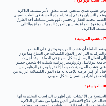
16. عشب غوتو كولا :
وهو عشب هندي مدهش عندما يتعلق الأمر بتنشيط الذاكرة
وعلاج النسيان وقد تم إستخدام هذه العشبة في الطب الصيني
القديم لتجديد العقل والجسم . فهو يعتبر ببساطة أحد الطرق
لزيادة قوة الدماغ وتحسين الدورة الدموية لدماغ وبالتالي
تنشيط الذاكرة .
17. عشب المريمية :
يعتقد العلماء أن عشب المريمية يحتوي علي العناصر
والمركبات التي تعزز المواد الكيميائية في الدماغ مما يؤدي
إلي إنتقال الرسائل بشكل أسرع في الدماغ . وقد أجريت
جامعة نيوكاسل وذروثومبيرا دراسة شملت 44 شخص حصلوا
علي عشب المريمية خصوصاً إذا تأثروا بمرض الزهايمر من
قبل أو أكثر عرضة للإصابة به هذه المواد الكيميائية عززت من
إنخفاض أعراض النسيان بشكل طبيعي .
18. الجينسنغ :
الجينسغ من الأعشاب التي أظهرت الدراسات المختبرية أنها
فعالة في علاج الأشخاص الذين يعانوا من مشاكل الذاكرة
وإستخدمت الدراسة الفئران وأظهرت تحسن في مستوي