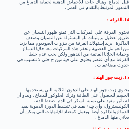
قبل الدماغ وهناك حاجة للأحماض الدهنية لحماية الدماغ من
التدهور المرتبط بالتقدم في العمر .
14. القرفة :
تحتوي القرفة علي المركبات التي تمنع ظهور النسيان عن
طريق تعطيل بروتينات تاو المسئولة عن النسيان وضعف
الذاكرة . يزيد إستهلاك القرفة من بنزوات الصوديوم مما يزيد
من العوامل العصبية وتحفز هذه المركبات معاً خلايا الدماغ
وحماية الخلايا القائمة من التدهور ولكن يجب عدم خلط
القرفة مع أي عنصر يحتوي علي فيتامين ج حتي لا تتسبب في
حدوث مضاعفات .
15. زيت جوز الهند :
يحتوي زيت جوز الهند علي الدهون الثلاثية التي يستخدمها
الجسم للحصول علي الطاقة وترك الجلوكوز للدماغ . ويبدو أن
له تأثير مفيد علي نسبة السكر في الدم، ضغط الدم،
الكوليسترول، وأي شئ يفيد في تنشيط الدورة الدموية يفيد
الدماغ والذاكرة أيضاً ويعمل كمضاد للإلتهابات التي يمكن أن
يعاني منها الدماغ .