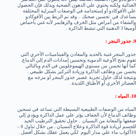
الغذائية ولكنه يحتوي علي الدهون الصحية وبذلك فإن الحصول
علي الأفوكادو أو إستخدامه في الوصفات المنزلية المختلفة
يساعدك في تحسين صحتك . وقد تم الربط بين الأفوكادو
والشفاء من أمراض مثل الخرف والزهايمر لأنه غني بأحماض
أوميغا 3 الدهنية التي تنشط الذاكرة .
9. جذور البنجر :
جذور البنجر غنية بالحديد والمعادن والفيتامينات الأخري التي
تقوم بفتح الأوعية الدموية وتحسين إمدادات الدم إلي الدماغ.
كما أنها تحسن من مستوي الهيموجلوبين في الدم وبالتالي
يحسن من وظائف الذاكرة وزيادة التركيز بشكل طبيعي .
ونتيجة لذلك حاول تجربة عصير جذور البنجر أو مزجه مع
العصائر الأخري أو الأطباق اللذيذة .
10. المياه :
المياه من الوصفات الطبيعية البسيطة التي تساعد في تسحين
وظائف الدماغ لأن الجفاف يؤثر علي عمل الذاكرة ويؤدي إلي
ضعفها والمعانة من النسيان . حاول تحقيق الترطيب الجيد
للجسم لزيادة قوة الذاكرة وعلاج النسيان . من خلال تناول 8 –
10أكواب ماء علي مدار اليوم لكي يعمل عقلك بشكل أفضل .