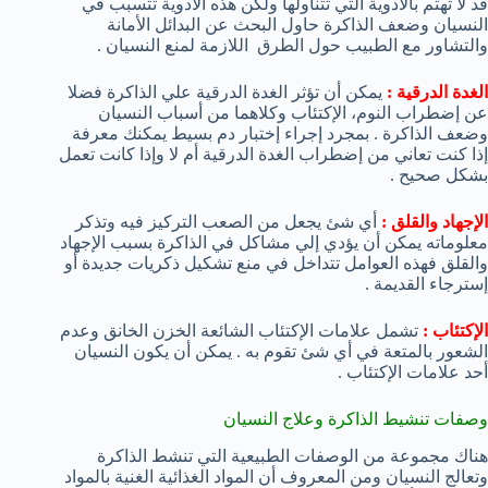
قد لا تهتم بالأدوية التي تتناولها ولكن هذه الأدوية تتسبب في
النسيان وضعف الذاكرة حاول البحث عن البدائل الأمانة
والتشاور مع الطبيب حول الطرق اللازمة لمنع النسيان .
الغدة الدرقية :
يمكن أن تؤثر الغدة الدرقية علي الذاكرة فضلا
عن إضطراب النوم، الإكتئاب وكلاهما من أسباب النسيان
وضعف الذاكرة . بمجرد إجراء إختبار دم بسيط يمكنك معرفة
إذا كنت تعاني من إضطراب الغدة الدرقية أم لا وإذا كانت تعمل
بشكل صحيح .
الإجهاد والقلق :
أي شئ يجعل من الصعب التركيز فيه وتذكر
معلوماته يمكن أن يؤدي إلي مشاكل في الذاكرة بسبب الإجهاد
والقلق فهذه العوامل تتداخل في منع تشكيل ذكريات جديدة أو
إسترجاء القديمة .
الإكتئاب :
تشمل علامات الإكتئاب الشائعة الخزن الخانق وعدم
الشعور بالمتعة في أي شئ تقوم به . يمكن أن يكون النسيان
أحد علامات الإكتئاب .
وصفات تنشيط الذاكرة وعلاج النسيان
هناك مجموعة من الوصفات الطبيعية التي تنشط الذاكرة
وتعالج النسيان ومن المعروف أن المواد الغذائية الغنية بالمواد