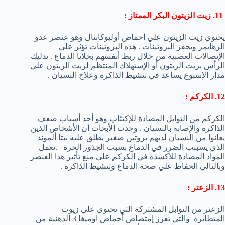
11. زيت الزيتون البكر الممتاز :
يحتوي زيت الزيتون علي أحماض أوليوكانثال وهو عنصر عدو
الزهايمر ويحفز البروتينات . هذه البروتينات تؤثر علي
الإتصالات العصبية من خلال ربط أنفسهم بخلايا الدماغ . تدليك
الرأس بزيت الزيتون أو الإستهلاك المنتظم لزيت الزيتون علي
مدار الإسبوع يساعد في تنشيط الذاكرة وعلاج النسيان .
12. الكركم :
الكركم من التوابل المضادة للإكتئاب وهو أحد أسباب ضعف
الذاكرة والإصابة بالنسيان . وجدت الأبحاث أن الأشخاص الذين
يعانوا من النسيان لديهم بروتين صغير يطلق عليه بيتا ألموند
الذي يسببب الضرر في الدماغ بسبب الجذور الحرة .تعمل
المواد المضادة للأكسدة في الكركم علي منع تأثير هذا العنصر
وبالتالي الحفاظ علي صحة الدماغ وتنشيط الذاكرة .
13. الزعتر :
الزعتر من التوابل المشتركة التي تحتوي علي زيوت
المتطايرة والتي تعزز إمتصاص أحماض اوميغا 3 الدهنية من