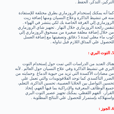
التركيز، التذكر، الحفظ .
كما أنه يمكنك إستخدام الروزماري بطرق مختلفة للإستفادة
منه في تنشيط الذاكرة وعلاج النسيان ومنها إضافة زيت
الروزماري إلي الغرفة الخاصة بك لكي ينتشر في الهواء .
تنفس رائحة الروزماري خلال النهار . تجهيز شاي الروزماري
من خلال إضافة معلقة صغيرة من مسحوق الروزماري إلي
كوب ماء مغلي لمدة 5 دقائق وتصفيتها مع إضافة العسل
للحصول علي المذاق اللازم قبل تناوله .
5. التوت البري :
هناك العديد من الدراسات التي تمت حول إستخدام التوت
البري في تنشيط الذاكرة وفي علاج النسيان حول العالم . لأنه
من مضادات الأكسدة التي تزيد من حيوية الدماغ وحمايته من
الضرر التأكسدي كما توجد الفلافونويدات والتي تعمل علي
تحسين التواصل بين الخلايا العصبية، تحسين الذاكرة، التعلم،
جميع الوظائف المعرفية والإدراكية بما فيها الفهم، إتخاذ
القرار، الفهم اللفظي، يمكنك تجهيز عصير التوت البري
واستهلاكه بإستمرار للحصول علي النتائج المطلوبة .
6. الجوز :