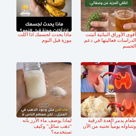
أقوى الأوراق النباتية أثبتت
ماذا يحدث لجسمك اذا اكلت
الدراسات فعاليتها في دعم
موزة قبل النوم
الجسم
طعام يدمر الغدة الدرقية
لماذا يوصف ماء الأرز بأنه
وتتناوله يومياً تجنبه من الأن
“ذهب سائل” وكيف
تستخدمه؟