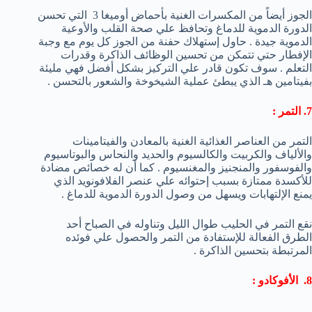
الجوز أيضاً من المكسرات الغنية بأحماض أوميغا 3 التي تحسن
الدورة الدموية للدماغ وتحافظ علي صحة القلب والأوعية
الدموية جيدة . حاول إستهلاك حفنة من الجوز كل يوم مع وجبة
الإفطار حتي تتمكن من تحسين الوظائف الذاكرة وقدرات
التعلم . سوف تكون قادر علي التركيز بشكل أفضل فهي مليئة
بفيتامين هـ الذي يبطئ عملية الشيخوخة والشعور بالتحسن .
7. التمر :
التمر من العناصر الغذائية الغنية بالمعادن والفيتامينات
والألياف والكربيت والكالسيوم والحديد والنحاس والبوتاسيوم
والفوسفور والمنجنيز والمغنسيوم . كما أن له خصائص مضادة
للأكسدة ممتازة بسبب إحتوائه علي عنصر الفلافونويد الذي
يمنع الإلتهابات ويسهل من وصول الدورة الدموية للدماغ .
نقع التمر في الحليب طوال الليل وتناوله في الصباح أحد
الطرق الفعالة للإستفادة من التمر والحصول علي فوئده
المرتبطة بتحسين الذاكرة .
8. الأفوكادو :