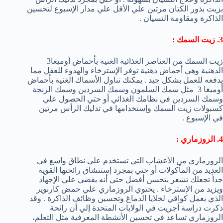
بزيت بذور الكتان مرتين علي الأقل علي مدار الإسبوع لتحسين
الذاكرة ومقاومة النسيان .
3. زيت السمك :
زيت السمك من العناصر الغذائية الغنية بأحماض أوميغا3
الدهنية وهي أحماض دهنية توفر الإسترخاء والهدوء للعقل مما
يدفعه للعمل بشكل جيد . يمكنك تناول الأسماك الغنية بأحماض
أوميغا 3 مثل سمك السلمون وسمك السردين وسمك الرنجة
وسمك السردين في نظامك الغذائي أو حتي الحصول علي
كسبولات زيت السمك وإستخدامها في تدليك الرأس مرتين
في الإسبوع .
4. الروزماري :
الروزماري من الأعشاب التي تستخدم علي نطاق واسع في
العديد من المأكولات أو حتي بمجرد إستنشاق رائحتها القوية
جداً تجعلك تشعر بتحسن أفضل حتي أنه يقضي علي الإجهاد
ويزيد من الإسترخاء . يحتوي الروزماري علي حمض كارنوير
الذي يعمل كواقي لخلايا الدماغ وتحسين وظائف الذاكرة . وقد
ذكرت دراسة أجريت في الولايات المتحدة إلي أن رائحة
الروزماري تساعد في تحسين الأنشطة المعرفية مثل التعلم،