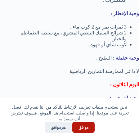
المكسرات .
وجبة الإفطار :
3 ثمرات تمر مع 2 كوب ماء .
2 شرائح السمك البلطي المشوي، مع سلطة الطماطم
والخيار .
كوب شاي أو قهوة .
وجبة خفيفة
: البطيخ .
لا داعي لممارسة التمارين الرياضية
اليوم الثلاثون :
وجبة السحور :
نحن نستخدم ملفات تعريف الارتباط للتأكد من أننا نقدم لك أفضل
2 كوب ماء .
تجربة على موقعنا. إذا واصلت استخدام هذا الموقع، فسوف نفترض
1 ثمرة تمر كبيرة مع 2 بيض مسلوق والسبانخ المقلل .
أنك سعيد به
موافق
غير موافق
وجبة الإفطار :