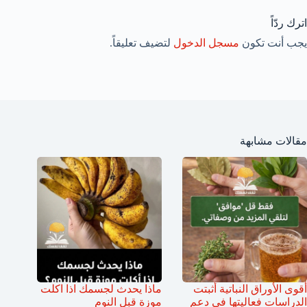
اترك ردّاً
يجب أنت تكون
مسجل الدخول
لتضيف تعليقاً.
مقالات مشابهة
أقوى الأوراق النباتية أثبتت
ماذا يحدث لجسمك اذا اكلت
الدراسات فعاليتها في دعم
موزة قبل النوم