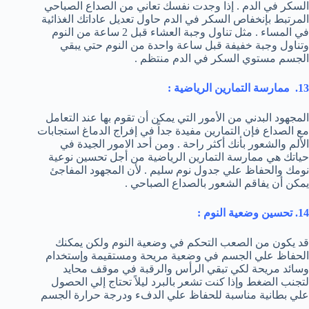
السكر في الدم . إذا وجدت نفسك تعاني من الصداع الصباحي
المرتبط بإنخفاص السكر في الدم حاول تعديل عاداتك الغذائية
في المساء . مثل تناول وجبة العشاء قبل 2 ساعة من النوم
وتناول وجبة خفيفة قبل ساعة واحدة من النوم حتي يبقي
الجسم مستوي السكر في الدم منتظم .
13. ممارسة التمارين الرياضية :
المجهود البدني من الأمور التي يمكن أن تقوم بها عند التعامل
مع الصداع فإن التمارين مفيدة جداً في إفراج الدماغ استجابات
الألم والشعور بأنك أكثر راحة . ومن أحد الامور الجيدة في
حياتك هي ممارسة التمارين الرياضية من أجل تحسين نوعية
نومك والحفاظ علي جدول نوم سليم . لأن المجهود المفاجئ
يمكن أن يفاقم الشعور بالصداع الصباحي .
14. تحسين وضعية النوم :
قد يكون من الصعب التحكم في وضعية النوم ولكن يمكنك
الحفاظ علي الجسم في وضعية مريحة ومستقيمة وإستخدام
وسائد مريحة لكي تبقي الرأس والرقبة في موقف محايد
لتجنب الضغط وإذا كنت تشعر بالبرد ليلاً تحتاج إلي الحصول
علي بطانية مناسبة للحفاظ علي الدفء ودرجة حرارة الجسم
.