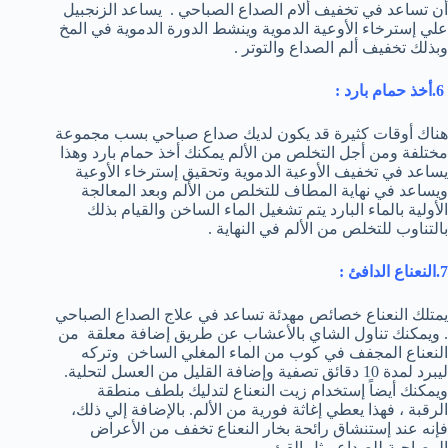
أن تساعد في تخفيف ألام الصداع الصباحي . يساعد الزنجبيل
علي إسترخاء الأوعية الدموية وينشط الدورة الدموية في المخ
وبذلك تخفيف ألم الصداع والتوتر .
6.أخذ حمام بارد :
هناك أوقات كثيرة قد يكون لديك صداع صباحي بسب مجموعة
مختلفة ومن أجل التخلص من الألم يمكنك أخذ حمام بارد وهذا
يساعد في تخفيف الأوعية الدموية وتحقيق إسترخاء الأوعية
ويساعد في نهاية المطاف للتخلص من الألم وبعد المعالجة
الأولية بالماء البارد يتم تشغيل الماء الساخن والقيام بذلك
بالتناوب للتخلص من الألم في النهاية .
7.النعناع الدافئ
:
يمتلك النعناع خصائص مهدئة تساعد في علاج الصداع الصباحي
. ويمكنك تناول الشاي بالأعشاب عن طريق إضافة معلقة من
النعناع المجفف في كوب من الماء المغلي الساخن وتركه
ليبرد لمدة 10 دقائق تصفية وإضافة القليل من العسل لتحلية.
ويمكنك أيضاً إستخدام زيت النعناع لتدليك بلطف منطقة
الرقبة ، فهذا يعطي إغاثة فورية من الألم. بالإضافة إلي ذلك،
فإنه عند إستنشاق رائحة بخار النعناع تخفف من الأعراض
المصاحبة للصداع مثل القئ .