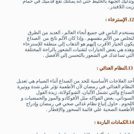
وتدليك الجبهة بالخليط حتي أنه يمكنك نقع قدميك في حمام
زيت اللافندر .
12. الإسترخاء :
يستخدم الناس في جميع أنحاء العالم ، العديد من الطرق
لتخلص من الألم بنفسهم . وإذا كان الألم ناتج من الصداع
يكون الخيار الأقرب إليهم هو الذهاب إلي منطقة للإسترخاء
وهذه هي بعض الخيارات لتقنيات الشعور بالراحة المختلفة
التي تساعدك في الشعور بالتحسن إلي الأفضل .
13.النظام الغذائي :
أحد العلاجات الأساسية للحد من الصداع أثناء الصيام هي تعديل
النظام الغذائي في رمضان لأن الأطعمة تؤثر علي شدة ووتيرة
الصداع والتي تشمل الألبان، الشوكولاتة، زبدة الفول
السوداني، بعض الفواكه مثل الأفوكادو والموز والحمضيات و
اللحوم . حاول إتباع نظام غذائي صحي في رمضان وإدراج
الأطعمة الصحية علي قائمة السحور والإفطار .
14.الكمادات الباردة :