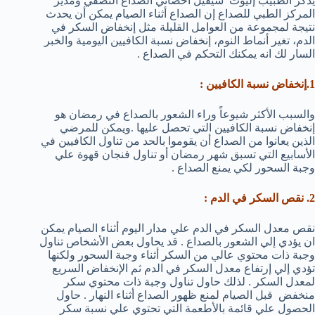
يذكر الطبيب إليوت شيفيل أخصائي الصداع النصفي ومدير
المركز الطبي للصداع إن الصداع أثناء الصيام يمكن أن يحدث
نتيجة لمجموعة من العوامل القليلة مثل إنخفاض السكر في
الدم، تغير أنماط النوم، إنخفاض نسبة الكافيين اليومية والخبر
السار لك انه يمكنك التحكم في الصداع .
1.إنخفاض نسبة الكافيين :
والسبب الأكثر شيوعاً وراء الشعور بالصداع في رمضان هو
إنخفاض نسبة الكافيين التي تحصل عليها .ويمكن للمرضي
الذين يعانوا من الصداع أن يقوموا بالحد من تناول الكافيين في
الأسابيع التي تسبق شهر رمضان أو تناول فنجان قهوة علي
وجبة السحور لكي يمنع الصداع .
2. نقص السكر في الدم :
نقص معدل السكر في الدم علي مدار اليوم أثناء الصيام يمكن
ان يؤدي إلي الشعور بالصداع . قد يحاول بعض الأشخاص تناول
وجبة ذات محتوي عالي من السكر أثناء وجبة السحور ولكنها
تؤدي إلي إرتفاع معدل السكر في الدم ثم الإنخفاض السريع
لمعدل السكر . لذلك حاول تناول وجبة ذات محتوي سكر
منخفض قبل الصيام لمنع ظهور الصداع أثناء النهار . حاول
الحصول علي قائمة بالأطعمة التي تحتوي علي نسبة سكر