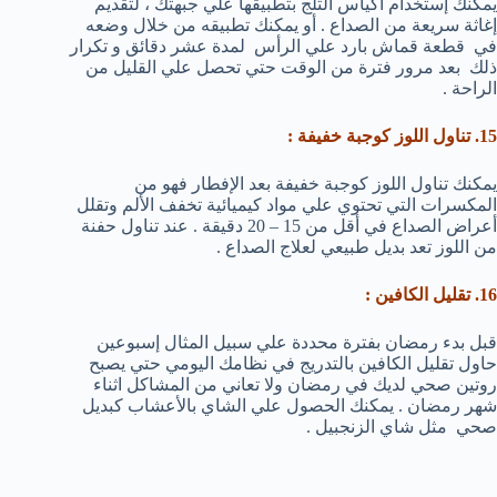
يمكنك إستخدام أكياس الثلج بتطبيقها علي جبهتك ، لتقديم
إغاثة سريعة من الصداع . أو يمكنك تطبيقه من خلال وضعه
في قطعة قماش بارد علي الرأس لمدة عشر دقائق و تكرار
ذلك بعد مرور فترة من الوقت حتي تحصل علي القليل من
الراحة .
15. تناول اللوز كوجبة خفيفة :
يمكنك تناول اللوز كوجبة خفيفة بعد الإفطار فهو من
المكسرات التي تحتوي علي مواد كيميائية تخفف الألم وتقلل
أعراض الصداع في أقل من 15 – 20 دقيقة . عند تناول حفنة
من اللوز تعد بديل طبيعي لعلاج الصداع .
16. تقليل الكافين :
قبل بدء رمضان بفترة محددة علي سبيل المثال إسبوعين
حاول تقليل الكافين بالتدريج في نظامك اليومي حتي يصبح
روتين صحي لديك في رمضان ولا تعاني من المشاكل اثناء
شهر رمضان . يمكنك الحصول علي الشاي بالأعشاب كبديل
صحي مثل شاي الزنجبيل .