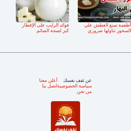
أطعمة تمنع العطش علي
فوائد الرايب على الإفطار
السحور تناولها ضروري
كنز لصحة الصائم
عن ثقف نفسك
أعلن معنا
سياسة الخصوصية
اتصل بنا
من نحن