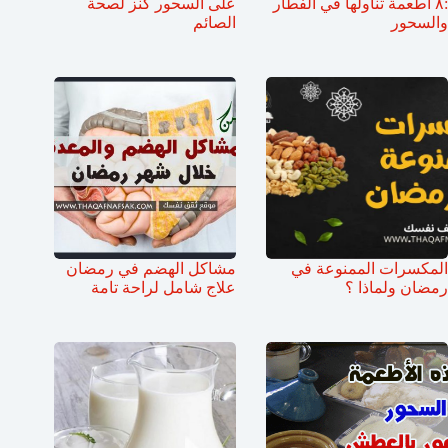
:٨ أطعمة تناولها في الفطار
على السحور كنز لصحة
والسحور
الصائم
المكسرات الممنوعة في
مشاكل الهضم في رمضان
رمضان ولماذا ؟
علاج شامل لراحة تامة