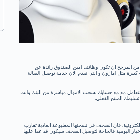
نه من المرجح ان تكون وظائف امين الصندوق زائدة عن
بيرة مثل امازون و التي تقدم الان خدمة توصيل البقالة
الات الصرف الفورية في المستقبل بRFID و التي ستتعامل مع مع حسابك بسحب الاموال مباشرة من البنك وانت
سليمك المنتج الفعلي.
الالكترونية. فان الصحف في نسختها المطبوعة العادية تقارب
لاخبار اليومية فالحاجة لتوصيل الصحف سيكون قد عفا عليها