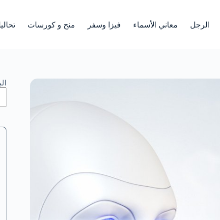
الرجل
معاني الأسماء
فيزا وسفر
منح و كورسات
تحالي
ال