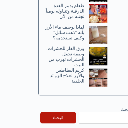
طعام يدمر الغدة
الدرقية وتتناوله يومياً
تجنبه من الأن
لماذا يوصف ماء الأرز
بأنه “ذهب سائل”
وكيف تستخدمه؟
ورق الغار للحشرات :
وصفة تجعل
الحشرات تهرب من
البيت
كريم البطاطس
والأرز لعلاج الزوائد
الجلدية
بحث
البحث