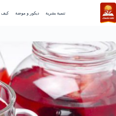
لتجاوز
لى
لمحتوى
تنمية بشرية
ديكور و موضة
كيف