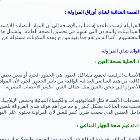
القيمة الغذائية لشاي أوراق الفراولة :
الفراولة ليست قاعدة إستثنائية بالإضافة إلي أن المواد المضادة للاكس
الفيتامينات والمعادن التي تسهم في تحسين الصحة العامة . وتشمل هذه الع
المغنسيوم . كما أنه مرتفع جداً بفيتامين ج وهذه المكونات مسئولة عن
فوائد شاي الفراولة
1. العناية بصحة العين :
الأسباب الرئسية لجميع مشاكل العيون هي الجذور الحرة أو نقص بعض الع
كافية من هذه العناصر الغذائية الواقية من تأتير الجذور الحرة لأن المو
الأضرار التي تلحق بالعين مثل جفاف العين، تكسر الأعصاب البصرية، الض
مضادات الأكسدة مثل الفلافونويدات والكيمياء النباتية وحمض الإيلاج
تجنب هذه الحالات بشكل كبير . واحد من أهم فوائد شاي الفروالة للعي
داخل العينين الذي يسبب ضرراً كبير للعين لأن الفراولة تحتوي علي الب
2. تدعيم صحة الجهاز المناعي :
الجهاز المناعي هو خط الدفاع عن الجسم ضد العدوي والميكروبات وم