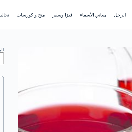
الرجل
معاني الأسماء
فيزا وسفر
منح و كورسات
تحالي
ال