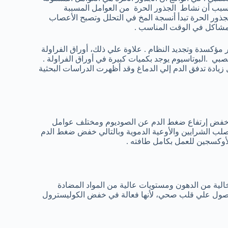
بسبب أن نشاط الجذور الحرة من العوامل المسببة
جذور الحرة تبدأ أنسجة المخ في التحلل وتصبح الأعصاب
مشاكل في الوقت المناسب .
أثار مؤكسدة وتجديد النظام . علاوة علي ذلك، أوراق الفراولة
لعصبي .البوتاسيوم يوجد بكميات كبيرة في أوراق الفراولة .
زيادة تدفق الدم إلي الدماغ وقد أظهرت الدراسات البحثية
في خفض إرتفاع ضغط الدم عن الصوديوم ومختلف عوامل
صلب الشرايين والأوعية الدموية وبالتالي خفض ضغط الدم
لأوكسجين للعمل بكامل طافته .
لية من الدهون ومستويات عالية من المواد المضادة
الحصول علي قلب صحي، لأنها فعالة في خفض الكوليسترول