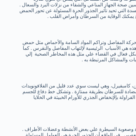
ن صحة الجهاز المناعي والشفاء من نزلات البرد والسعال .
كسدة التي تحيد تأثير الجذور الحرة المسئولة عن تحور الحمض
ن ج يمكنك الوقاية من السرطان وأمراض القلب .
ة حركة المفاصل وتراكم المواد السامة والأحماض مثل حمض
 وهذه هي الأسباب الرئيسية لإلتهاب المفاصل والنقرس . كما
 بشكل فعال في القضاء علي مثل هذه المخاطر الصحية إلي
ابات والمشاكل المرتبطة به .
ين، كامبفيرل، وهي ليست سوي عدد قليل من الفلافونويدات
ومضادة للسرطان بطريقة ممتازة . وتشكل خط دفاع للجسم
راولة بإلإنخفاض الجذري للأورام الخبيثة في الخلايا
اكرة وصعوبة السيطرة علي بعض الأنشطة وعضلات الأطراف .
عصبي . في الواقع أن الجذور الحرة هي العوامل المسئولة