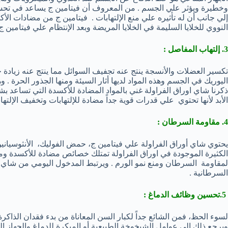
وخطيرة ويؤثر علي الجسم . من المعروف أن فيتامين ج يساعد في تحسي
إلي جانب أن له تأثيره علي منع الإلتهابات . فيتامين ج من مضادات الأ
النووي للخلايا السليمة في الخلايا المريضة وبعد الإنتظام علي فيتامي
3. إلتهاب المفاصل :
تكسير العضلات والأنسجة ينتج عنه تجفيف السوائل مما ينتج عنه زياد
اليوريك في الجسم وهذه المواد لديها أثار السيئة ومنها الجذور الحرة .
ذكرنا شاي اوراق الفراولة غني بالمواد المضادة للأكسدة التي تساعد
الأبد لأنها تحتوي علي قدرات قوية جداً مضادة للإلتهابات وتخفيف الإلته
4. مقاومة السرطان :
يحتوي شاي أوراق الفراولة علي فيتامين ج، حمض الفوليك، الأنثوسيان
الكثيرة الموجودة في اوراق الفراولة تمتلك خصائص مضادة للأكسدة 
لمقاومة السرطان ومنع نمو الورم . ويرتبط المدخول اليومي من شاي الف
السرطانية .
5.تحسين وظائف الدماغ :
لسوء الحظ، فمن الشائع جداً لكبار السن المعاناة من بدء فقدان الذ
ويرجع ذلك إلي عوامل الشيخوخة الطبيعية أو المبكرة للدماغ والجهاز ال