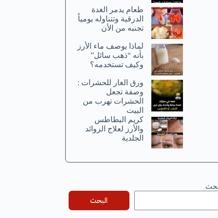
طعام يدمر الغدة
الدرقية وتتناوله يومياً
تجنبه من الأن
لماذا يوصف ماء الأرز
بأنه “ذهب سائل”
وكيف تستخدمه؟
ورق الغار للحشرات :
وصفة تجعل
الحشرات تهرب من
البيت
كريم البطاطس
والأرز لعلاج الزوائد
الجلدية
بحث
البحث