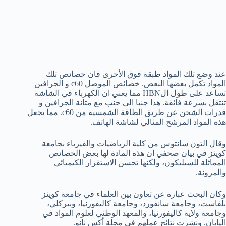
عند وضع تلك المواد طبقة فوق الأخرى فان خصائص تلك
المواد تكمل بعضها البعض. خصائص الموصل c60 و الجرافين
تساعد على طول الHBN مما يعني ان الكهرباء في الشاشة
تنتقل بسرعة فائقة. هذا جنبا الى جنب مع متانة الجرافين و
قدرات الشحن عن طريق الطاقة الشمسية من c60. مما يجعل
هذه المواد المرشح المثالي لشاشة الهاتف.
وقال التون سانتوس من كلية الرياضيات والفيزياء بجامعة
كوينز في بيان صحفي ان هذه المادة لها بعض الخصائص
المماثلة للسيليكون، ولكنها تحسن الاستقرار الكيميائي
والمرونة.
وكان البحث عبارة عن تعاون بين العلماء في جامعة كوينز
بلفاست، وجامعة سانفورد، وجامعة كاليفورنيا، وبيركلي،
وجامعة ولاية كاليفورنيا، والمعهد الوطني لعلوم المواد في
اليابان. ونشرت نتائج عملهم في مجلة أكس نانو.