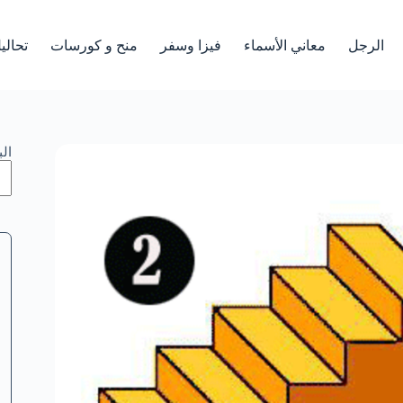
الرجل
معاني الأسماء
فيزا وسفر
منح و كورسات
تحالي
ال