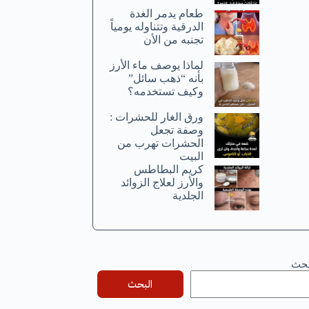
طعام يدمر الغدة
الدرقية وتتناوله يومياً
تجنبه من الأن
لماذا يوصف ماء الأرز
بأنه “ذهب سائل”
وكيف تستخدمه؟
ورق الغار للحشرات :
وصفة تجعل
الحشرات تهرب من
البيت
كريم البطاطس
والأرز لعلاج الزوائد
الجلدية
بحث
البحث