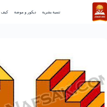
لتجاوز
لى
لمحتوى
تنمية بشرية
ديكور و موضة
كيف