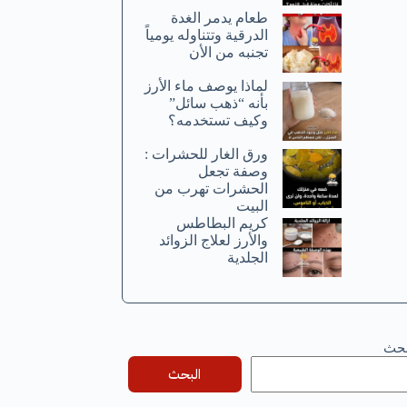
طعام يدمر الغدة
الدرقية وتتناوله يومياً
تجنبه من الأن
لماذا يوصف ماء الأرز
بأنه “ذهب سائل”
وكيف تستخدمه؟
ورق الغار للحشرات :
وصفة تجعل
الحشرات تهرب من
البيت
كريم البطاطس
والأرز لعلاج الزوائد
الجلدية
بحث
البحث