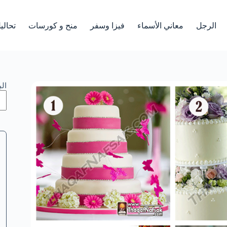
الرجل
معاني الأسماء
فيزا وسفر
منح و كورسات
تحالي
ال