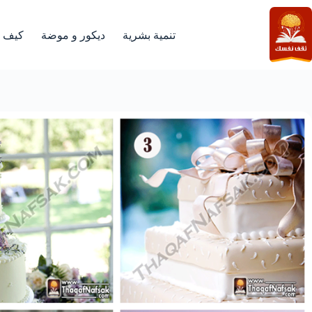
لتجاوز
لى
لمحتوى
تنمية بشرية
ديكور و موضة
كيف