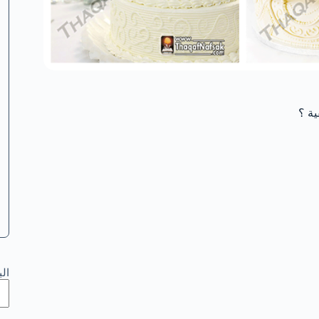
ية ؟
ال