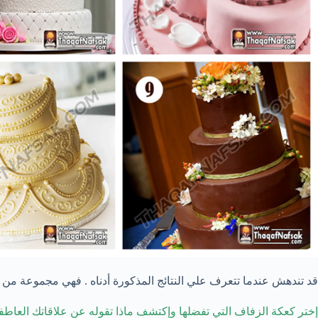
قد تندهش عندما تتعرف علي النتائج المذكورة أدناه . فهي مجموعة من ال
إختر كعكة الزفاف التي تفضلها وإكتشف ماذا تقوله عن علاقاتك العاطف