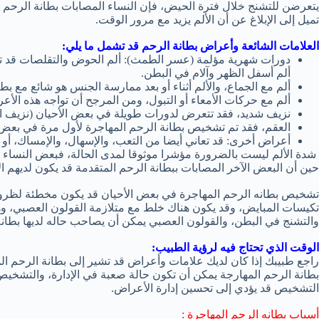
يتعرضن للتشنج خلال فترة الحيض، فإن النساء المصابات بطانة الرحم عاد
تميل إلى الإبلاغ عن أن الألم يزيد مع مرور الوقت.
العلامات الشائعة وأعراض بطانة الرحم قد تشمل ما يلي:
دورات شهرية مؤلمة (عسر الطمث): ألم الحوض والتقلصات قد تبدأ
ألم أسفل الظهر وآلام في البطن.
ألم مع الجماع، والألم أثناء أو بعد ممارسة الجنس هو شائع مع بطا
ألم مع حركات الأمعاء أو التبول، ومن المرجح أن تواجه هذه الأع
نزيف شديد، فقد تتعرض لدورات طويلة في بعض الأحيان (نزيف الط
العقم، فقد تم تشخيص بطانة الرحم المهاجرة لأول مرة في بعض ا
أعراض أخرى: قد تعاني أيضا من التعب، والإسهال، والإمساك، أو
شدة الألم ليست بالضرورة مؤشرا موثوقا لمدى الحالة، فبعض النساء ا
حين أن البعض الآخر المصابات ببطانة الرحم المتقدمة قد يكون لديهم الأل
تشخيص بطانه الرحم المهاجرة في بعض الأحيان قد يكون مخطئة لظر
تكيسات المبايض، وقد يكون هناك خلط مع متلازمة القولون العصبي، وه
والتشنج في البطن، والقولون العصبي يمكن أن يصاحب حاله لديها بطانة
الوقت الذي تحتاج فيه لرؤية الطبيب:
راجع طبيبك إذا كان لديك علامات وأعراض قد تشير إلى بطانة الرحم ال
بطانة الرحم المهارجة يمكن أن تكون حالة صعبة في الإدارة، والتشخ
التشخيص قد يؤدي إلى تحسين إدارة الأعراض.
أسباب بطانه الرحم المهاجرة :