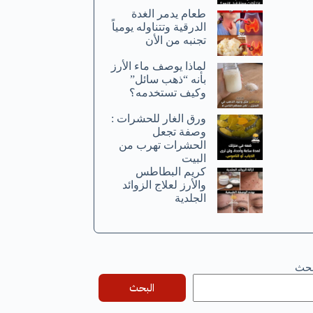
طعام يدمر الغدة
الدرقية وتتناوله يومياً
تجنبه من الأن
لماذا يوصف ماء الأرز
بأنه “ذهب سائل”
وكيف تستخدمه؟
ورق الغار للحشرات :
وصفة تجعل
الحشرات تهرب من
البيت
كريم البطاطس
والأرز لعلاج الزوائد
الجلدية
بحث
البحث