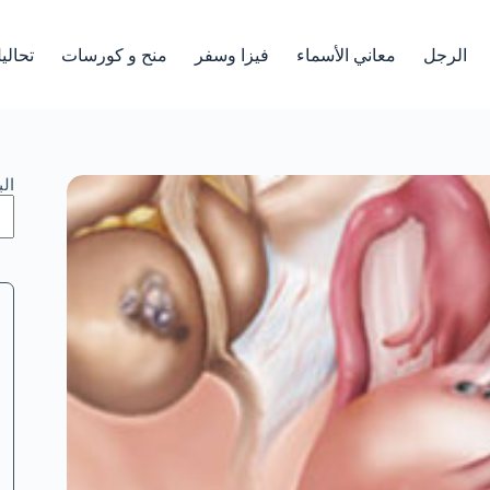
الرجل
معاني الأسماء
فيزا وسفر
منح و كورسات
تحالي
ال