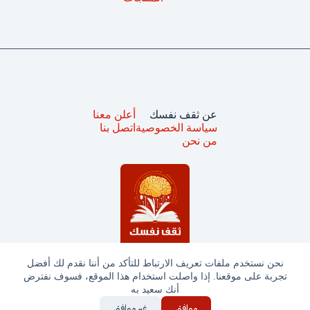
عن ثقف نفسك
أعلن معنا
سياسة الخصوصية
اتصل بنا
من نحن
نحن نستخدم ملفات تعريف الارتباط للتأكد من أننا نقدم لك أفضل
تجربة على موقعنا. إذا واصلت استخدام هذا الموقع، فسوف نفترض
جميع الحقوق محفوظة © ثقف نفسك 2025
أنك سعيد به
موافق
غير موافق