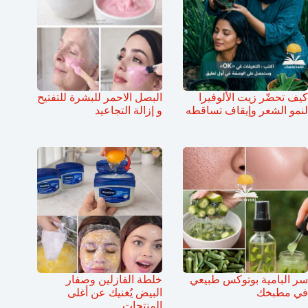
كيف تحضّر زيت الألوفيرا
البصل الاحمر للبشرة للتفتيح
لنمو الشعر وإيقاف تساقطه
و إزالة التجاعيد
سر البامية بوتوكس طبيعي
خلطة الفازلين وصفار
في مطبخك
البيض يُغنيك عن أغلى
المنتجات