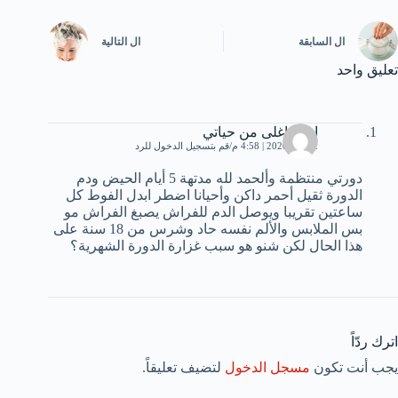
ال
السابقة
ال
التالية
تعليق واحد
اهلي اغلى من حياتي
2 مايو، 2020 | 4:58 م
قم بتسجيل الدخول للرد
دورتي منتظمة وألحمد لله مدتهة 5 أيام الحيض ودم
الدورة ثقيل أحمر داكن وأحيانا اضطر ابدل الفوط كل
ساعتين تقريبا ويوصل الدم للفراش يصبغ الفراش مو
بس الملابس والألم نفسه حاد وشرس من 18 سنة على
هذا الحال لكن شنو هو سبب غزارة الدورة الشهرية؟
اترك ردّاً
يجب أنت تكون
مسجل الدخول
لتضيف تعليقاً.