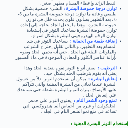
النفط الزائد وإعطاء المسام مظهر أصغر .
توازن درجة حموضة البشرة :
البشرة حمضية بشكل
طبيعي وعادة ما توازن درجة حموضة البشرة ما بين 5-
6 . بعد التطهير بصابون قلوي يحدث خلل في توازن
حموضة البشرة . وهذا ما يجعل الجلد بحاجة إلي إعادة
توازن حموضة البشرة يساعدك التونر في إستعادة
توازن الرقم الهيدروجيني للبشرة بشكل اسرع .
إضافة طبقة من الحماية :
يساعدك التونر في شد
المسام بعد التطهير، وبالتالي تقليل إختراع الشوائب
والملوثات البيئة في الجلد . حتي أنه يحمي الجلد ويقوم
بإزالة عناصر الكلور والمعادن الموجودة في ماء الصنبور
.
الترطيب :
بعض أنواع التونر تقوم بتغذية الجلد وهذا
يعني أنه يقوم بترطيب الجلد بشكل جيد .
إنعاش البشرة :
يمكن أن تستخدم التونر بدلاً من غسول
البشرة عندما تعاني من البشرة الدهنية والتي تتراكم
عليها الأوساخ . يترك التونر البشرة نشطة حتي تساعدك
علي إنعاش الجلد .
تمنع وجود الشعر النام :
يحتوي التونر علي حمض
الجليكوليك أو غيره من أحماض ألفا هيدروكسي التي
تساعد في منع نمو الشعر النام في الجلد .
إستخدام التونر للبشرة الدهنية :