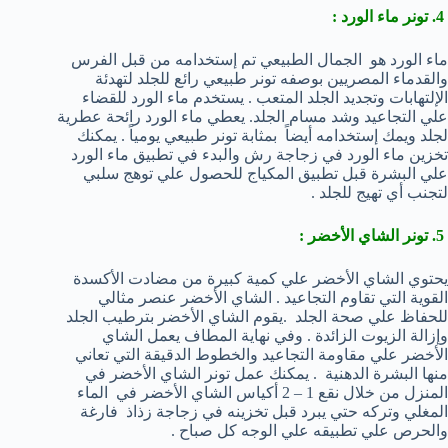
4. تونر ماء الورد :
ماء الورد هو الجمال الطبيعي تم إستخدامه من قبل الفرس
والقدماء المصريين بوصفه تونر طبيعي رائع للجلد لتهدئة
الإلتهابات وتجديد الجلد المتعب . يستخدم ماء الورد للقضاء
علي التجاعيد وشد مسام الجلد. يعطي ماء الورد رائحة عطرية
لجلد ويمك إستخدامه أيضاً بمثابة تونر طبيعي يومياً . يمكنك
تخزين ماء الورد في زجاجة رش والبدء في تطبيق ماء الورد
علي البشرة قبل تطبيق المكياج للحصول علي توهج سلبي
لتجنب أي تهيج للجلد .
5. تونر الشاي الأخضر :
يحتوي الشاي الأخضر علي كمية كبيرة من مضادت الأكسدة
القوية التي تقاوم التجاعيد . الشاي الأخضر عنصر مثالي
للحفاظ علي صحة الجلد .يقوم الشاي الأخضر بترطيب الجلد
وإزالة الزيوت الزائدة . وفي نهاية المطاف يعمل الشاي
الأخضر علي مقاومة التجاعيد والخطوط الدقيقة التي تعاني
منها البشرة الدهنية . يمكنك عمل تونر الشاي الأخضر في
المنزل من خلال نقع 1 – 2 أكياس الشاي الأخضر في الماء
المغلي وتركه حتي يبرد قبل تخزينه في زجاجة زذاذ فارغة
والحرص علي تطبيقه علي الوجه كل صباح .