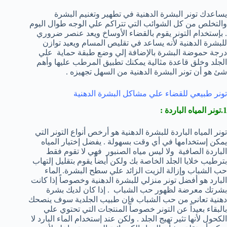
يساعدك تونر البشرة الدهنية في تطهير وتغنيم البشرة
والتخلص من كل الشوائب التي تتراكم علي الوجه طوال اليوم
. بإستخدام التونر يقوم بالقضاء الأوساخ ويعد عنصر ضروري
للبشرة الدهنية لأنه يساعد في تقليص المسام ويعيد توازن
درجة حموضة البشرة بالإضافة إلي وضع طبقة حماية علي
الجلد وخلق قاعدة مثالية يمكنك تطبيق المرطب عليها وأهم
شئ هو أن تونر البشرة الدهنية من السهل تجهيزه .
تونر طبيعي للقضاء علي مشاكل البشرة الدهنية
1.تونر المياه الباردة :
تونر المياه الباردة للبشرة الدهنية هو أرخص أنواع التونر التي
يمكن إستخدامها في أي وقت بسهولة . يفضل إختيار المياه
الباردة الصافية ولا ليس مياه الصنبور فهي لا تقوم فقط
بترطيب خلايا الجلد الخاصة بك ولكن أيضاً يقوم بتقليل إلتهاب
حب الشباب وإزالة الزيت الزائد علي سطح البشرة. الماء
البارد هو أفضل تونر منزلي للبشرة الدهنية وخصوصاً إذا كانت
بشرتك معرضة لظهور حب الشباب . إذا كان لديك بشرة
دهنية تعاني من حب الشباب فإن طبيب الجلدية سوف ينصحك
بالبقاء بعيداً عن التونر خصوصاً المنتجات التي تحتوي علي
الكحول لأنها تثير تهيج الجلد . ولكن عند إستخدام الماء البارد لا