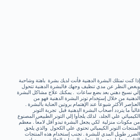
إذا كنت تمتلك البشرة الدهنية فأنت لديك بشرة باهتة وشاحبة
وبغض النظر عن مدي تنظيف وجهك فالبشرة الدهنية تتحول
إلي نسيج دهني بعد بضع ساعات . يمكنك علاج مشاكل البشرة
الدهنية من خلال إستخدام تونر البشرة الدهنية فهو من
العناصر الأكثر شيوعاً عند الإهتمام بروتين العناية بالبشرة .
غالباً ما يتردد أصحاب البشرة الدهنية قبل تجربة التونر
الكيميائي علي الجلد، لذلك يلجأوا إلي التونر الطبيعي المصنوع
من مكونات منزلية لكي يجعل البشرة تبدو أقل لامعاً . معظم
المنتجات التونر الكيميائي تحتوي علي الكحول والذي يلحق
الضرر طويل المدي للبشرة . تجنب إستخدام هذه المنتجات
القاسية حاول تجربة المنتجات المنزلية الخالية من مصادر