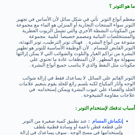
ما هو التونر ؟
معظم أنواع التونر تأتي في شكل سائل لأن الأساس في تجهيز
التونر سواء المنتجات التجارية أو المنزلي هو الماء مع مجموعة
من المكونات النشطة الأخري والتي تشمل الزيوت العطرية
والمستخلصات النباتية ومصمم خصيصاً لتلبية مجموعة
متنوعة من أنواع البشرة . فهناك تونر الترطيب، تونر التهدئة،
التونر القابض للمسام . لأن الوظيفة الأساسية للتونر هو تطهير
البشرة من تراكم الغبار والتلوث والشوائب التي لا يمكن إزالتها
بسهولة مع المطهر . لأن المنظفات عادة ما تحتوي علي
مكونات مثل النفط والذي لا يناسب جميع أنواع البشرة .
التونر القائم علي السائل لا يساعدك فقط في إزالة شوائب
الوجه وأثار المكياج لكنه بلسم رائع للجلد يقوم بتنغيم علامات
الجلد والقضاء علي عيوب البشرة ويمكن إستخدامه في
علاجات مقاومة الشيخوخة .
أسباب تدفعك لإستخدام التونر :
إنكماش المسام :
عند تطبيق كمية صغيرة من التونر
علي قطعة قطن ناعمة أو وسادة قطنية بلطف
وإستخدامها في مسح الوجه . سوف يساعدك في إزالة