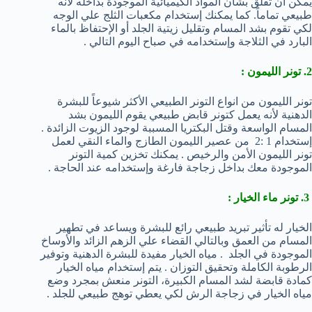
يمكن أن تقلق بشأن المواد الكيميائية الموجودة بداخله لأنه
طبيعي تماماً. كما يمكنك إستخدام مكعبات الثلج علي الوجه
لكي تقوم بشد المسام وتقليل زيتية الجلد أو الإحتفاظ بالماء
البارد في الثلاجة وإستخدامه في صباح اليوم التالي .
2. تونر الليمون :
تونر الليمون من انواع التونر الطبيعي الأكثر شيوعاً للبشرة
الدهنية لأنه يعمل كتونر قابض طبيعي يقوم الليمون بشد
المسام الواسعة وقتل البكتريا المسببة لوجود الزيوت الزائدة .
إستخدام 1 :2 من عصير الليمون الطازج والماء النقي لعمل
تونر الليمون الأمن والرخيص . يمكنك تخزين كمية التونر
الموجودة معك بداخل زجاجة فارغة وإستخدامه عند الحاجة .
3. تونر ماء الخيار :
الخيار له تأثير تبريد طبيعي رائع للبشرة ويساعد في تطهير
المسام من العمق وبالتالي القضاء علي الزهم الزائد والأوساخ
الموجودة في الجلد . مياه الخيار مفيدة للبشرة الدهنية وتوفير
الرطوبة الكاملة وتحقيق التوزان . يتم إستخدام مياه الخيار
كمادة قابضة لشد المسام الكبيرة، التونر منعش بمجرد وضع
مياه الخيار في زجاجة الرش لكي يعطي توهج طبيعي للجلد .