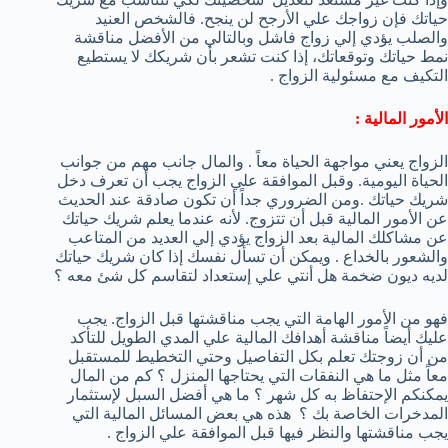
حياتك فإن زواجك علي الأرجح لن ينجح. فالشخص العنيد
والصلب يؤدي إلي زواج فاشل وبالتالي من الأفضل مناقشة
نمط حياتك وتوقعاتك، إذا كنت تشعر بأن شريكك لا يستطيع
التكيف مع مسئولية الزواج .
الأمور المالية :
الزواج يعني مواجهة الحياة معاً . والمال جانب مهم من جوانب
الحياة اليومية. وقبل الموافقة علي الزواج يجب أن تعرف دخل
شريك حياتك .ومن الضروري جداً أن تكون صادقة عند الحديث
عن الأمور المالية قبل أن تتزوج. لأنه عندما يعلم شريك حياتك
عن مشاكلك المالية بعد الزواج يؤدي إلي العديد من المتاعب
والشعور بالخداع . ويمكن أن تسأل نفسك إذا كان شريك حياتك
لديه ديون ضخمة هل أنتي علي إستعداد لتقاسم كل شئ معه ؟
فهو من الأمور الهامة التي يجب مناقشتها قبل الزواج. يجب
عليك أيضاً مناقشة أهدافك المالية علي المدي الطويل للتأكد
من أن زوجتك تعلم بكل التفاصيل وحتي التخطيط للمستقبل
معاً مثل ما هي النفقات التي يحتاجها المنزل ؟ كم من المال
يمكنكم الإحتفاظ به كل شهر ؟ ما هي أفضل السبل لإستثمار
المدخرات الخاصة بك ؟ هذه هي بعض المسائل المالية التي
يجب مناقشتها والنظر فيها قبل الموافقة علي الزواج .