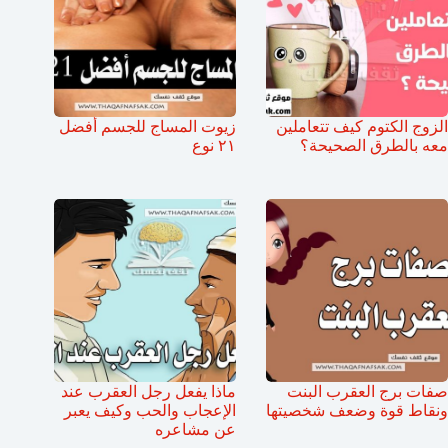
الزوج الكتوم كيف تتعاملين
زيوت المساج للجسم أفضل
معه بالطرق الصحيحة؟
٢١ نوع
صفات برج العقرب البنت
ماذا يفعل رجل العقرب عند
ونقاط قوة وضعف شخصيتها
الإعجاب والحب وكيف يعبر
عن مشاعره