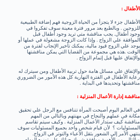
الأطفال :
الأطفال جزء لا يتجزأ من الحياة الزوجية فهم إضافة الطبيعية
للزوجين . وبالطبع بعد مرور فترة معينة سوف تفكروا في
وجود أطفال. يجب مناقشة متي تريد وجود أطفال قبل
الموافقة علي الزواج . وإذا كانت الزوجة مشغولة في عملها أو
يوجد علي الزوج قيود مالية، يمكنك تأخير الإنجاب لفترة من
الوقت .هذه هي مجموعة من القضايا التي يمكن مناقشتها
والإتفاق عليها قبل إتمام الزواج .
والإتفاق علي مسائل هامة حول تربية الأطفال ومن سيترك له
رعاية الأطفال في الفترة النهارية كل هذه الأمور من الضروري
مناقشتها وتحديدها في البداية .
مناقشة إدارة الأعمال المنزلية :
في العالم اليوم أصبحت المرأة تتنافس مع الرجل علي تحقيق
مكانة في عملهم والنجاح في مهنتهم وبالتالي من المهم
مناقشة كيف ستدار الأعمال المنزلية . وكيف سيتم تقاسم
المسئوليات ؟ لأن قيام شخص واحد بجميع المسئوليات سوف
ينتهي الأمر إلي الشعور بثقل الأعباء والتوتر في الزواج.
وبالتالي من الأهمية موافقة شريك حياتك علي توزيع المهام