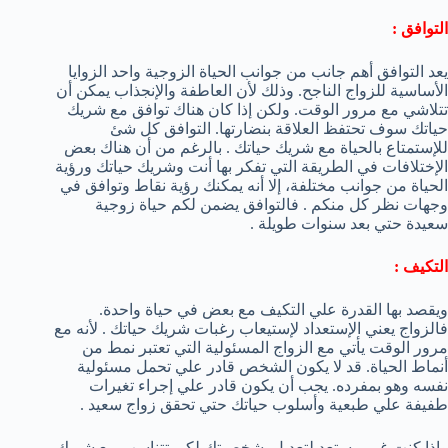
التوافق :
يعد التوافق أهم جانب من جوانب الحياة الزوجية واحد الزوايا
الأساسية للزواج الناجح. وذلك لأن العاطفة والإنجذاب يمكن أن
تتلاشي مع مرور الوقت. ولكن إذا كان هناك توافق مع شريك
حياتك سوف تحتفظ العلاقة بنضارتها. التوافق كل شئ
للإستمتاع بالحياة مع شريك حياتك . بالرغم من أن هناك بعض
الإختلافات في الطريقة التي تفكر بها أنت وشريك حياتك ورؤية
الحياة من جوانب مختلفة، إلا أنه يمكنك رؤية نقاط وتوافق في
وجهات نظر كل منكم . فالتوافق يضمن لكم حياة زوجية
سعيدة حتي بعد سنوات طويلة .
التكيف :
ويقصد بها القدرة علي التكيف مع بعض في حياة واحدة.
فالزواج يعني الإستعداد لإستيعاب رغبات شريك حياتك . لأنه مع
مرور الوقت يأتي مع الزواج المسئولية التي تعتبر نمط من
أنماط الحياة. قد لا يكون الشخص قادر علي تحمل مسئولية
نفسه وهو بمفرده. يجب أن يكون قادر علي إجراء تغيرات
طفيفة علي طبعية وأسلوب حياتك حتي تحقق زواج سعيد .
وإذا كنت غير مستعد لتعديل شخصيتك لكي تتناسب مع شريك