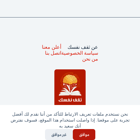
عن ثقف نفسك
أعلن معنا
سياسة الخصوصية
اتصل بنا
من نحن
نحن نستخدم ملفات تعريف الارتباط للتأكد من أننا نقدم لك أفضل
تجربة على موقعنا. إذا واصلت استخدام هذا الموقع، فسوف نفترض
جميع الحقوق محفوظة © ثقف نفسك 2025
أنك سعيد به
موافق
غير موافق