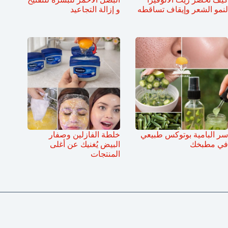
لنمو الشعر وإيقاف تساقطه
و إزالة التجاعيد
سر البامية بوتوكس طبيعي
خلطة الفازلين وصفار
في مطبخك
البيض يُغنيك عن أغلى
المنتجات