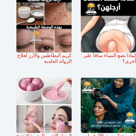
لماذا تضع النساء ساقاً على
كريم البطاطس والأرز لعلاج
أخرى؟
الزوائد الجلدية
كيف تحضّر زيت الألوفيرا
البصل الاحمر للبشرة للتفتيح