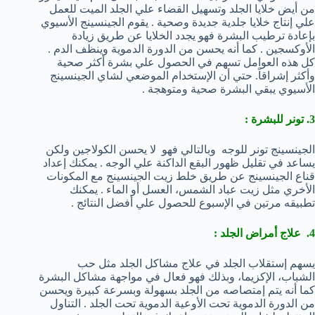
من أيض خلايا الجلد وتسهيل القضاء علي الجلد الميت للعمل
علي إنتاج خلايا جلدية جديدة وصحية . يقوم الجينسينج الأسيوي
بإعادة ترطيب البشرة فهو يجدد الخلايا عن طريق زيادة
الأوكسجين . كما أنه يحسن من الدورة الدموية وينظف الدم .
كل هذه العوامل تسهم في الحصول علي بشرة أكثر صحية
وأكثر إشراقاً. حتي أن الإستخدام الموضعي لشاي الجينسينج
الأسيوي يبقي البشرة صحية ومتوهجة .
3. تونر للبشرة :
الجينسينج تونر للوجه وبالتالي فهو لا يحسن الكولاجين ولكن
يساعد في تقليل ظهور البقع الداكنة علي الوجه . يمكنك إعداد
قناع الجينسينج عن طريق خلط زيت الجينسينج مع المكونات
الأخري مثل زيت عباد الشمس، العسل أو الماء . يمكنك
تطبيقه مرتين في الإسبوع للحصول علي أفضل النتائج .
4. علاج أمراض الجلد :
يسهم إستقلاب الجلد في علاج مشاكل الجلد مثل حب
الشباب، الإكزيما، وبذلك فهو فعال في مواجهة مشاكل البشرة
كما أنه يتم إمتصاصه من الجلد بسهولة وبسرعة كبيرة ويحسن
من الدورة الدموية تحت الأوعية الدموية تحت الجلد . التناول