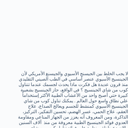
لا يجب الخلط بين الجيسنج الأسيوي والجيسنغ الأمريكي لأن
الجينسيج الأسيوي عنصر أساسي في الطب الصيني التقليدي
منذ قرون عديدة هل فكرت ماذا يحدث لجسمك عندما تتناول
كوب من شاي الجينسيج ؟ في الواقع، حاز الجينسيج بشعبية
كبيرة حتي أصبح واحد من الأعشاب الطبية الأكثر إستخداماً
علي نطاق واسع حول العالم . يمكنك تناول كوب من شاي
الجينسيج الأسيوي كمنشط للجسم ويعالج الصداع، علاج
العقم، علاج الحمي، عسر الهضم، تحسين التفكير، التركيز،
الذاكرة، ومن المعروف أنه يعزز من الجهاز المناعي ومقاومة
العدوي فوائد الجينسيج الطبية معروفة من منذ ألاف السنين
والان دعونا نلقي نظرة علي فوائد تناول كوب من شاي