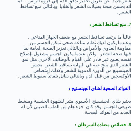
شعر جديد عن طريق تحفيز تدفق الدم إلي فروة الرأس . كما
أنه يحسن صحة بصيلات الشعر والخلايا وبالتالي منع تساقط
الشعر .
7. منع تساقط الشعر :
غالباً ما يرتبط تساقط الشعر مع ضعف الجهاز المناعي .
وعندما يكون لديك نظام مناعة صحي تمكن الجسم من
مقاومة العدوي والأمراض وبالتالي تعزيز الصحة العامة بما
فيها صحة الشعر . ولكن عندما يكون الجسم مشغول بإصلاح
نفسه يصبح غير قادر علي القيام بالوظائف الأخري مثل نمو
الشعر الذي ينتج عنه في النهاية تساقط الشعر . يحسن
الجينسينغ من الدورة الدموية للشعر وكذلك إمتصاص
الأوكسجين من قبل الدم وبالتالي يقاتل تلقائياً سقوط الشعر .
الفوائد الصحية لشاي الجينسنيج :
يعتبر شاي الجينسينج الأسيوي مثير للشهوة الجنسية ومنشط
طبيعي للجسم وقد كان جزء هام من الطب الصيني لأن له
العديد من الفوائد الصحية :
8. خصائص مضادة للسرطان :