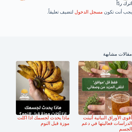
اترك ردّاً
يجب أنت تكون
مسجل الدخول
لتضيف تعليقاً.
مقالات مشابهة
أقوى الأوراق النباتية أثبتت
ماذا يحدث لجسمك اذا اكلت
الدراسات فعاليتها في دعم
موزة قبل النوم
الجسم