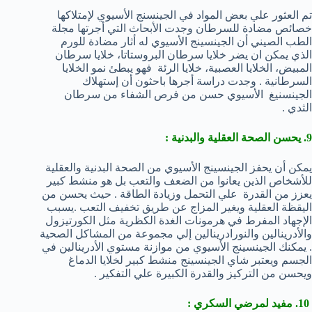
تم العثور علي بعض المواد في الجينسنج الأسيوي لإمتلاكها
خصائص مضادة للسرطان وجدت الأبحاث التي أجرتها مجلة
الطب الصيني أن الجينسينج الأسيوي له أثار مضادة للورم
الذي يمكن ان يضر خلايا سرطان البروستاتا، خلايا سرطان
المبيض، الخلايا العصبية، خلايا الرئة فهو يبطئ نمو الخلايا
السرطانية . وجدت دراسة أجرها باحثون أن إستهلاك
الجينسنيغ الأسيوي حسن من فرص الشفاء من سرطان
الثدي .
9. يحسن الصحة العقلية والبدنية :
يمكن أن يحفز الجينسينج الأسيوي من الصحة البدنية والعقلية
للأشخاص الذين يعانوا من الضعف والتعب بل هو منشط كبير
يعزز من القدرة علي التحمل وزيادة الطاقة . حيث يحسن من
اليقظة العقلية ويغير المزاج عن طريق تخفيف التعب .يسبب
الإجهاد المفرط في هرمونات الغدة الكظرية مثل الكورتيزول
والأدرينالين والنورادرينالين إلي مجموعة من المشاكل الصحية
. يمكنك الجينسينج الأسيوي من موازنة مستوي الأدرينالين في
الجسم ويعتبر شاي الجينسينج منشط كبير لخلايا الدماغ
ويحسن من التركيز والقدرة الكبيرة علي التفكير .
10. مفيد لمرضي السكري :