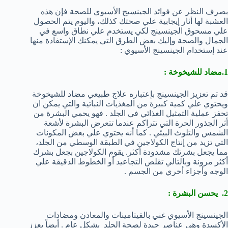
بصرف النظر عن فوائد الجينسيج الأسيوي للصحة فإن هذه
العشبة لها أثار إيجابية علي صحتك كذلك، واليوم يتم الحصول
علي مسحوق الجينسينج لكي يستخدم علي نطاق واسع في
الجمال والصحة وإليك بعض الطرق التي يمكنك الإستفادة منها
عند إستخدام الجينسينج الأسيوي :
1.مضاد للشيخوخة :
قد تم تعزيز الجينسينج بإعتباره علاج طبيعي مضاد للشيخوخة
ويحتوي علي كمية كبيرة من المغذيات النباتية والتي يمكن ان
تحفز عملية التمثيل الغذائي في الجلد . فهو يحمي البشرة من
أثر الجذور الحرة التي تتراكم عندما تتعرض البشرة لأشعة
الشمس والتلوث البيئي . كما أنه يحتوي علي بعض المكونات
التي تزيد من إنتاج الكولاجين في الطبقة الوسطي من الجلد،
مما يجعل بشرتك مشدودة أكثر. يقوم الكولاجين بجعل بشرك
أكثر مرونة وبالتالي تقلص التجاعيد أو الخطوط الدقيقة علي
الوجه وأجزاء أخري من الجسم .
2. يحسن البشرة :
الجينسينج الأسيوي غني بالفيتامينات والمعادن ومضادات
الأكسدة وهي عناصر جيدة لصحة الجلد بشكل عام . أيضاً يعزز