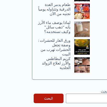
طعام يدمر الغدة
الدرقية وتتناوله يومياً
تجنبه من الأن
لماذا يوصف ماء الأرز
بأنه “ذهب سائل”
وكيف تستخدمه؟
ورق الغار للحشرات :
وصفة تجعل
الحشرات تهرب من
البيت
كريم البطاطس
والأرز لعلاج الزوائد
الجلدية
بحث
البحث