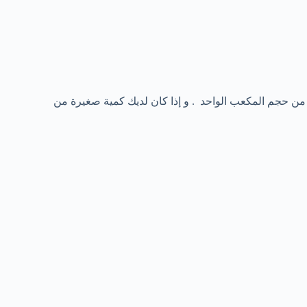
.قم بملئ كل جزء من المكعبات بمفرده بحيث يشكل هلام الصبار 3/4 من حجم المكعب الواحد . و إذا كان لديك كمية صغيرة من