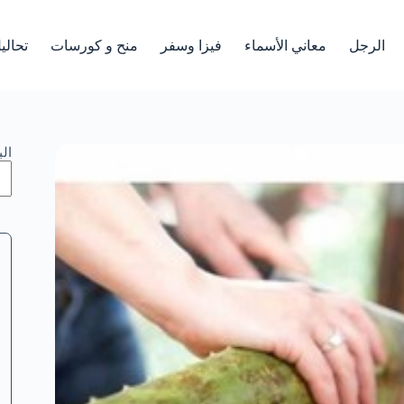
الرجل
معاني الأسماء
فيزا وسفر
منح و كورسات
تحالي
ال