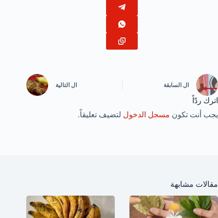
ال
السابقة
ال
التالية
اترك ردّاً
يجب أنت تكون
مسجل الدخول
لتضيف تعليقاً.
مقالات مشابهة