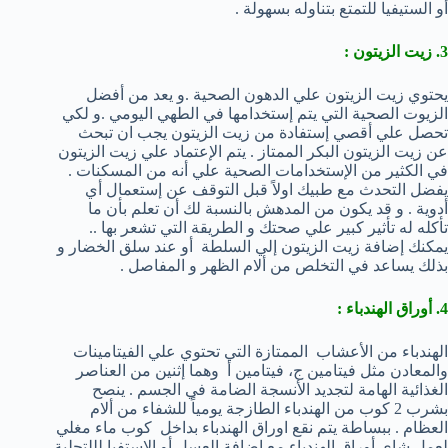
أو الستيفيا للتمتع بتناوله بسهولة .
3. زيت الزيتون :
يحتوي زيت الزيتون علي الدهون الصحية .و يعد من أفضل
الزيوت الصحية التي يتم إستخدامها في الطهي اليومي .و لكي
تحصل علي أقصي إستفادة من زيت الزيتون يجب ان تبحث
عن زيت الزيتون البكر الممتاز . يتم الإعتماد علي زيت الزيتون
في الكثير من الإستخدامات الصحية علي أنه من المسكنات .
يفضل التحدث مع طبيك اولاً قبل التوقف عن إستعمال أي
أدوية . و قد يكون من المدهش بالنسبة لك أن تعلم بأن ما
تأكله له تأثير كبير علي صحتك و الطريقة التي تشعر بها ..
يمكنك إضافة زيت الزيتون إلي السلطة أو عند سلق الخضار و
بذلك يساعد في التخلص من ألام الظهر و المفاصل .
4. أوراق الهندباء :
الهندباء من الأعشاب الممتازة التي تحتوي علي الفيتامينات
والمعادن مثل فيتامين ج، فيتامين أ وهما إثنين من العناصر
الغذائية الهامة لتجديد الأنسجة الضامة في الجسم . ينصح
بشرب 2 كوب من الهندباء الطازجة يومياً للشفاء من ألام
العظام . ببساطة يتم نقع اوراق الهندباء بداخل كوب ماء مغلي
لعمل شاي أوراق الهندباء مع إضافة العسل أو الإستفيا لللتحلية