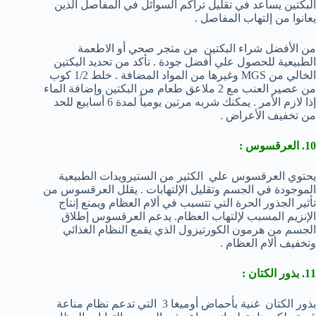
البكتين يساعد في تقليل تراكم السوائل في المفاصل الذين
يعانوا من إلتهاب المفاصل .
من الأفضل شراء البكتين من متجر صحي أو الاطعمة
الطبيعية للحصول علي أفضل جودة . تأكد من تحديد البكتين
الخالي من MGS وغيرها من المواد المضافة . خلط 1/2 كوب
من عصير العنب مع 2 ملاعق طعام من البكتين وإضافة الماء
إذا لازم الأمر . يمكنك شربه مرتين يومياً لمدة 6 أسابيع للحد
من تخفيف الأعراض .
10. العرقسوس :
يحتوي العرقسوس علي الكثير من الستيرويدات الطبيعية
الموجودة في الجسم وتقليل الإلتهابات . يقلل العرقسوس من
تأثير الجذور الحرة التي تتسبب في ألام العظام ويمنع إنتاج
الإنزيم المسبب لإلتهاب العظام. يدعم العرقسوس إطلاق
الجسم من هرمون الكورتيزول الذي يقمع النظام الغذائي
وتخفيف ألام العظام .
11. بذور الكتان :
بذور الكتان غنية بأحماض أوميغا 3 التي تدعم نظام مناعة