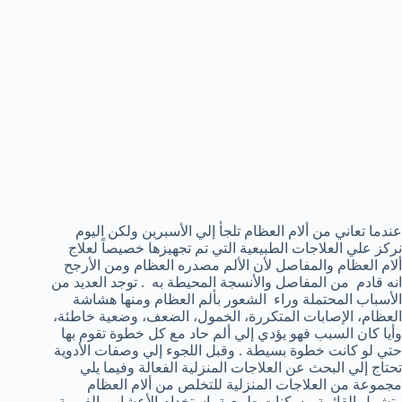
عندما تعاني من ألام العظام تلجأ إلي الأسبرين ولكن اليوم
نركز علي العلاجات الطبيعية التي تم تجهيزها خصيصاً لعلاج
ألام العظام والمفاصل لأن الألم مصدره العظام ومن الأرجح
انه قادم من المفاصل والأنسجة المحيطة به . توجد العديد من
الأسباب المحتملة وراء الشعور بألم العظام ومنها هشاشة
العظام، الإصابات المتكررة، الخمول، الضعف، وضعية خاطئة،
وأيا كان السبب فهو يؤدي إلي ألم حاد مع كل خطوة تقوم بها
حتي لو كانت خطوة بسيطة . وقبل اللجوء إلي وصفات الأدوية
تحتاج إلي البحث عن العلاجات المنزلية الفعالة وفيما يلي
مجموعة من العلاجات المنزلية للتخلص من ألام العظام
وتشمل القائمة مسكنات طبيعية بإستخدام الأعشاب الفورية