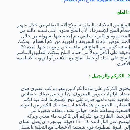
1.الملح :
الملح من العلاجات التقليدية لعلاج ألام العظام من خلال تجهيز
حمام الملح للإسترخاء. لأن الملح يحتوي علي نسبة عالية من
المغنسيوم والكبريتات التي يتم إمتصاصها بسهولة من خلال
الجلد لتوفير الإغاثة السريعة والفورية من ألام العظام . يمكنك
إضافة كوبين من الملح في ماء ساخن ونقع بداخلها لمدة 20
دقيقة علي الأقل وبدلاً من حمام الملح يمكنك التطبيق المباشر
للملح علي الجلد أو خلط الملح مع اللافندر أو الزيوت الأساسية
الأخري .
2. الكركم والزنجبيل :
يحتوي الكركم علي مادة الكركمين وهو مركب عضوي قوي
مضاد للإلتهابات ومن المعروف ان الزنجبيل يمتلك خصائص
علاجية عديدة لديها قدرة علي كبح الإستجابة المناعية للألم
العظام .. الجمع بين هذه الأعشاب يقدم لك الكثير من الفوائد
الصحية. ببساطة طحن حوالي نصف معلقة صغيرة من
الزنجبيل الطازج مع الكركم إلي 2 كوب ماء مغلي وتركه
لينضج علي النار لمدة 10 – 15 دقيقة وبمجرد أن يصل الشاي
إلي القوة المطلوبة قوم بتصفية الأعشاب مع التحلية بالعسل