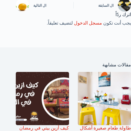
ال
السابقة
ال
التالية
اترك ردّاً
يجب أنت تكون
مسجل الدخول
لتضيف تعليقاً.
مقالات مشابهة
طاولة طعام صغيرة أشكال
كيف أزين بيتي في رمضان