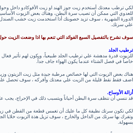
لكي ترطب معدتك أستخدم زيت جوز الهند او زيت الأفوكادو داخل وح
للعدوي التي ممكن أن تصيب سرة البطن، وهناك بعض الزيوت الأساسية م
الدورة الشهرية ، سوف تزيد خصوبتك أذا استخدمت زيت خشب الصندل او
علي سرتك.
سوف نشرح بالتفصيل السبع الفوائد التي تنعم بها اذا وضعت الزيت حو
ترطيب الجلد
للزيوت قدرة مدهشة علي ترطيب الجلد طبيعياً، ويكون لهم تأثير فعال عل
خاصاً في فصل الشتاء عندما يكون الهواء جاف جداً.
هناك بعض الزيوت التي لها خصائص مرطبة جيدة مثل زيت الزيتون وزيت
اضف فقط نقط قليلة من الزيت علي معدتك وأفركه ، سوف تحصل علي ج
أزالة الأوساخ.
قد ننسي أن ننظف سرة البطن أحياناً ويتسبب ذلك في الإحراج، يجب عل
لكي تكون سرتك نظيفة كل ما عليك أن تغمس قطعة من القطن في زيت 
وتفرك بها سرتك من الداخل والخارج ، سوف تزيل هذة الزيوت خلايا الج
بسهولة.