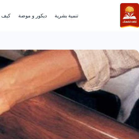
لتجاوز
لى
لمحتوى
تنمية بشرية
ديكور و موضة
كيف