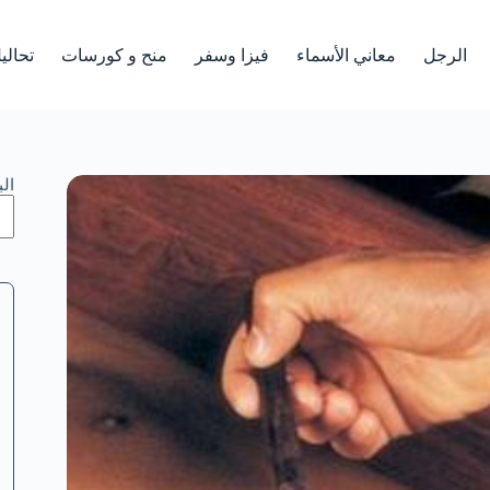
الرجل
معاني الأسماء
فيزا وسفر
منح و كورسات
تحالي
ال