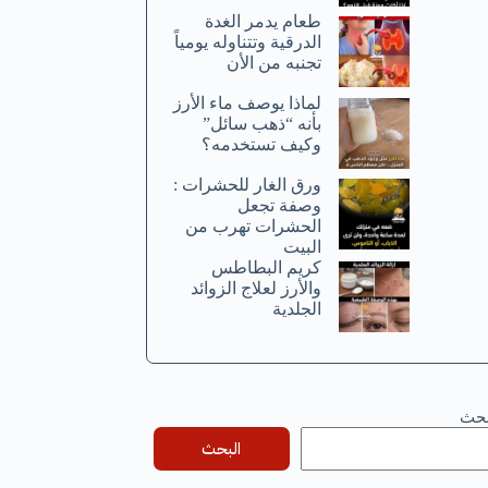
طعام يدمر الغدة
الدرقية وتتناوله يومياً
تجنبه من الأن
لماذا يوصف ماء الأرز
بأنه “ذهب سائل”
وكيف تستخدمه؟
ورق الغار للحشرات :
وصفة تجعل
الحشرات تهرب من
البيت
كريم البطاطس
والأرز لعلاج الزوائد
الجلدية
بحث
البحث