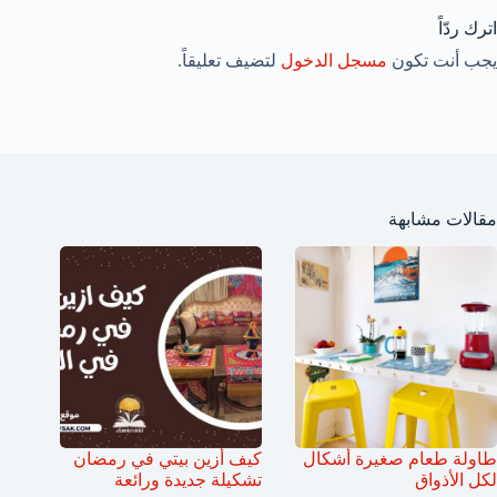
اترك ردّاً
يجب أنت تكون
مسجل الدخول
لتضيف تعليقاً.
مقالات مشابهة
طاولة طعام صغيرة أشكال
كيف أزين بيتي في رمضان
لكل الأذواق
تشكيلة جديدة ورائعة