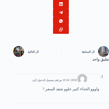
ال
السابقة
ال
التالية
تعليق واحد
رهف
6 فبراير، 2018 | 10:34 ص
قم بتسجيل الدخول للرد
واووو الحذاء كتير حلوو شقد السعر ?