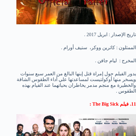
تاريج الإصدار : ابريل 2017 .
الممثلون : كاثرين ووكر، ستيف أورام .
المخرج : ليام جافن .
يدور الفيلم حول إمراة قتل إبنها البالغ من العمر سبع سنوات
ويسخر منها أوكولتيست لمساعدتها علي أداء الطقوس الشاقة
والخطيرة مع منجم مدمر يخاطران بحياتهما عند القيام بهذه
الطقوس .
11. فيلم The Big Sick :