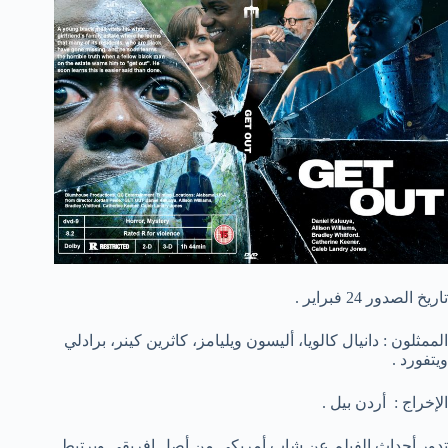
تاريخ الصدور 24 فبراير .
الممثلون : دانيال كالويا، أليسون ويليامز، كاثرين كينر، برادلي
ويتفورد .
الإخراج : أردن بيل .
تدور أحداث الفيلم عن شاب أمريكي من أصل إفريقي ويرتبط