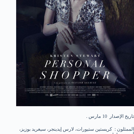
تاريخ الإصدار 10 مارس .
الممثلون : كريستين ستيورات، لارس إيدينجر، سيغريد بوزيز،