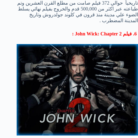
تاريخياً حوالي 372 فيلم صامت من مطلع القرن العشرين وتم
طباعته عبر اكثر من 500,000 قدم والخروج بفيلم نهائي يسلط
الضوء علي مدينة منذ قرون في كلوند جولدروش وتاريخ
المدينة المضطرب .
6. فيلم John Wick: Chapter 2 :