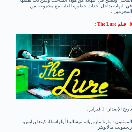
المحلي وتصبح في النهاية من هواة المباحث ولكن تجد نفسها
في النهاية بداخل أحداث خطيرة للغاية مع مجموعة من
المجرمين .
8. فيلم The Lure :
تاريخ الإصدار : 1 فبراير .
الممثلون : مارتا مازوريك، ميشالينا أولزاسكا، كينغا برايس،
زيجمونت مالانويتر .