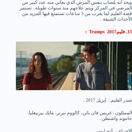
ويجد أنه مُصاب بنفس المرض الذي يعاني منه عدد كبير من
المرضي في المزكز ويتم علاجهم منذ سنوات طويلة . تستمر
قصة الفليم لما يقرب من 3 ساعات تستمتع فيها للمزيد من
الأحداث الشيقة .
15. فليم2017 Tramps :
صدر الفليم : إبريل 2017 .
الممثلون : غريس فان باتن، كالووم تيرنر، مايك بيربيغليا،
جاموند واشنطن .
الإخراج : أدم ليون .