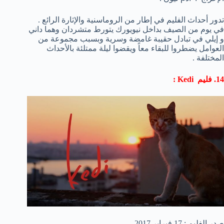
تدور أحداث الفليم في إطار من الروماسنية والإثارة الرائع .
في يوم من الصيف بداخل نيويورك يتورط متشردان وهما داني
و إيلي في تبادل حقيبة غامضة وسرية وبسبب مجموعة من
العوامل يضطروا للبقاء معاً ويقضوا ليلة ممتلئة بالأحداث
المختلفة .
14. فليم Kedi :
صدر الفليم : 17 فبراير 2017 .