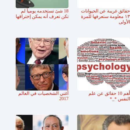
حقائق غريبة عن الحيوانات
18 شئ تستخدمه يومياً لم
١٣ معلومة ستعرفها للمرة
تكن تعرف أنه يمكن إختراقها
الأولى
أهم 10 حقائق عن علم
أغني الشخصيات في العالم
2017
النفس *_*