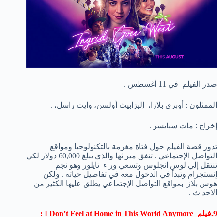
صدر الفيلم في 11 أغسطس .
الممثلون : أوبري بلازا، إليزابيث أولسن، وايت راسل، .
إخراج : مات سبايسر .
تدور قصة الفيلم حول فتاة مغرمة بالتكنولوجيا ومواقع
التواصل الإجتماعي . تنفق ميراثها والذي يبلغ 60,000 دولار لكي
تنتقل إلي لوس انجلوس وتسعي وراء تايلور وهو نجم
إنستجرام وتبدأ في الدخول معه في تفاصيل حياته . ولكن
هوس بلازا بمواقع التواصل الإجتماعي يطلق عليها الكثير من
الاحداث .
9.فيلم I Don’t Feel at Home in This World Anymore :