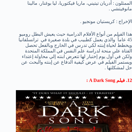
الممثلون : أدريان تيتيني، ماريا فيكتوريا، ليا بوغنار، مالينا
مانوفيتشي .
الإخراج : كريستيان مونجيو .
هذا الفيلم من أنواع الأفلام الدرامية حيث يعيش البطل روميو
45 عاماً والذي يعمل كطبيب في بلدة صغيرة في ترانسلفانيا
ويخطط لحياة إبنته لكي تدرس في الخارج وبالفعل تحصل
الفتاة علي منحة لدراسة علم النفس في المملكة المتحدة
ولكن في أول يوم إختبار لها تتعرض ابنته إلي محاولة إعتداء
ويستمر الفيلم في عرض كيفية الدفاع عن إبنته والبحث عن
حل لمشكلتها .
12. فيلم A Dark Song :