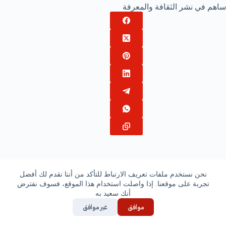
ساهم في نشر الثقافة والمعرفة
ال
السابقة
ال
التالية
نحن نستخدم ملفات تعريف الارتباط للتأكد من أننا نقدم لك أفضل
تجربة على موقعنا. إذا واصلت استخدام هذا الموقع، فسوف نفترض
اترك ردّاً
أنك سعيد به
يجب أنت تكون
مسجل الدخول
لتضيف تعليقاً.
موافق
غير موافق