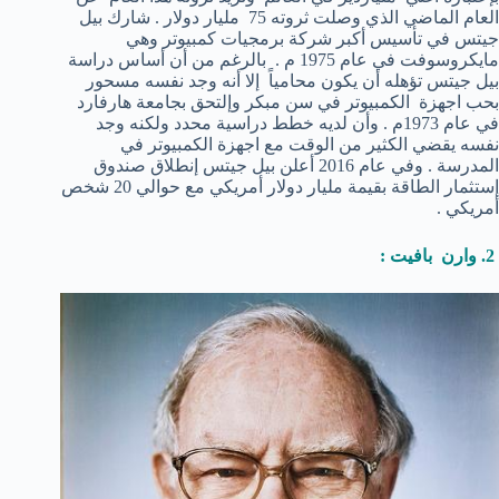
العام الماضي الذي وصلت ثروته 75 مليار دولار . شارك بيل
جيتس في تأسيس أكبر شركة برمجيات كمبيوتر وهي
مايكروسوفت في عام 1975 م . بالرغم من أن أساس دراسة
بيل جيتس تؤهله أن يكون محامياً إلا أنه وجد نفسه مسحور
بحب اجهزة الكمبيوتر في سن مبكر وإلتحق بجامعة هارفارد
في عام 1973م . وأن لديه خطط دراسية محدد ولكنه وجد
نفسه يقضي الكثير من الوقت مع اجهزة الكمبيوتر في
المدرسة . وفي عام 2016 أعلن بيل جيتس إنطلاق صندوق
إستثمار الطاقة بقيمة مليار دولار أمريكي مع حوالي 20 شخص
أمريكي .
2. وارن بافيت :