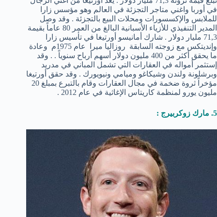
تبلغ فيمة ثروته 71,3 مليار دولار . يعد أورتيغا من أغني الرجال
في أوربا واغني متاجر التجزئة في العالم وهو مؤسس زارا
للملابس والإكسسورات ومحلات البيع بالتجزئة . وقد وصل
المدير التنفيذي للأزياء الأسبانية البالغ من العمر 80 عاماً بقيمة
71,3 مليار دولار . شارك أمانيسو أورتيغا في تأسيس زارا
وإنديتكس مع زوجته السابقة روزاليا ميرا عام 1975م وعادة
ما يحقق أكثر من 400 مليون دولار أسهم أرباح سنوياً . . وقد
إستثمر أمواله في العقارات التي تشمل المباني في مدريد
وبرشلونة ولندن وشيكاغو وميامي ونيويورك . وقد حقق أورتيغا
مؤخراً ثروة ضخمة في مجال العقارات وقام بالتبرع بمبلغ 20
مليون يورو لمنظمة كاريتاس الإغاثية في عام 2012 .
5. مارك زوكربيرج :