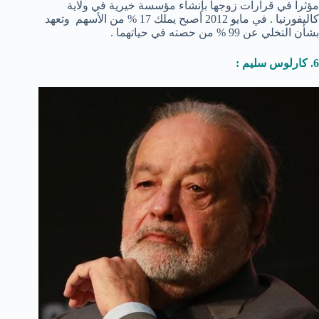
مؤثراً في قرارات زوجها بإنشاء مؤسسة خيرية في ولاية
كاليفورنيا . في مايو 2012 أصبح يملك 17 % من الأسهم وتعهد
بشأن التخلي عن 99 % من حصته في حياتهما .
6. كارلوس سليم :