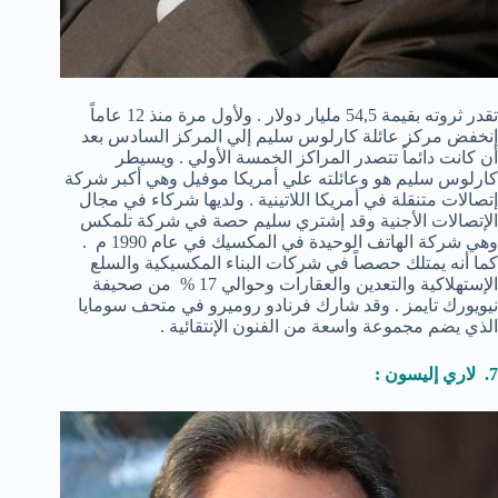
تقدر ثروته بقيمة 54,5 مليار دولار . ولأول مرة منذ 12 عاماً
إنخفض مركز عائلة كارلوس سليم إلي المركز السادس بعد
أن كانت دائماً تتصدر المراكز الخمسة الأولي . ويسيطر
كارلوس سليم هو وعائلته علي أمريكا موفيل وهي أكبر شركة
إتصالات متنقلة في أمريكا اللاتينية . ولديها شركاء في مجال
الإتصالات الأجنية وقد إشتري سليم حصة في شركة تلمكس
وهي شركة الهاتف الوحيدة في المكسيك في عام 1990 م .
كما أنه يمتلك حصصاً في شركات البناء المكسيكية والسلع
الإستهلاكية والتعدين والعقارات وحوالي 17 % من صحيفة
نيويورك تايمز . وقد شارك فرنادو روميرو في متحف سومايا
الذي يضم مجموعة واسعة من الفنون الإنتقائية .
7. لاري إليسون :