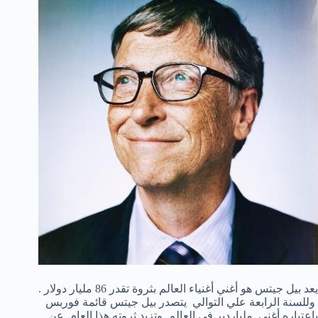
يعد بيل جيتس هو أغني أغنياء العالم بثروة تقدر 86 مليار دولار .
وللسنة الرابعة علي التوالي يتصدر بيل جيتس قائمة فوربس
بإعتباره أغني ملياردير في العالم وتزيد ثروته هذا العام عن