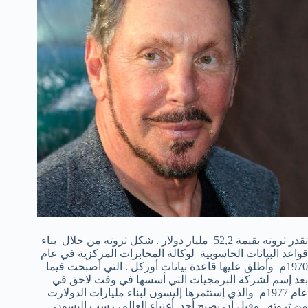
تقدر ثروته بقيمة 52,2 مليار دولار . شكل ثروته من خلال بناء
قواعد البيانات الحاسوبية لوكالة المخابرات المركزية في عام
1970م وأطلق عليها قاعدة بيانات أوركل . التي أصبحت فيما
بعد إسم لشركة البرمجيات التي أسسها في وقت لاحق في
عام 1977م والذي إستثمرها إليسون لبناء مليارات الدولارت
من ثروته . وقبل أن يصبح أحد أغنياء العالم، رسب إليسون