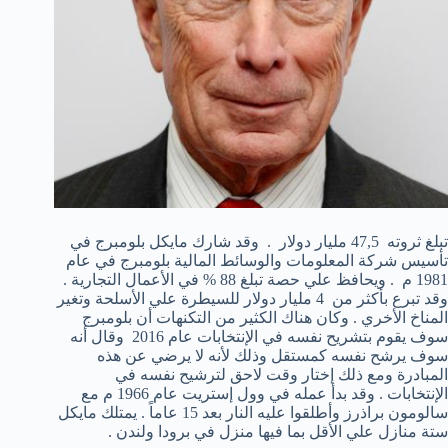
تبلغ ثروته 47,5 مليار دولار . وقد شارك مايكل بلومبرج في
تأسيس شركة المعلومات والوسائط المالية بلومبرج في عام
1981 م . ويحافظ علي حصة تبلغ 88 % في الأعمال التجارية .
وقد تبرع بأكثر من 4 مليار دولار للسيطرة علي الأسلحة وتغير
المناخ الأخري . وكان هناك الكثير من التكنهات أن بلومبرج
سوف يقوم بتشريح نفسه في الإنتخابات عام 2016 وقال أنه
سوف يرشح نفسه كمستقل وذلك لأنه لا يرضي عن هذه
المبادرة ومع ذلك إختار وقت لاحق لترشيح نفسه في
الإنتخابات . وقد بدأ عمله في وول إستريت عام 1966 م مع
سالومون براذرز وأطلقوا عليه النار بعد 15 عاماً . يمتلك مايكل
ستة منازل علي الأقل بما فيها منزل في برودا ولندن .