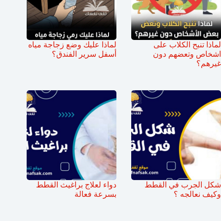
لماذا تنبح الكلاب على
لماذا عليك وضع زجاجة مياه
اشخاص وتعضهم دون
أسفل سرير الفندق؟
غيرهم؟
شكل الجرب في القطط
دواء لعلاج براغيث القطط
وكيف نعالجه ؟
بسرعة فعالة