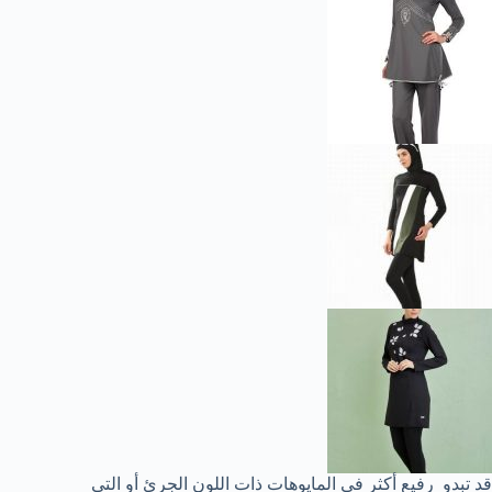
قد تبدو رفيع أكثر في المايوهات ذات اللون الجرئ أو التي