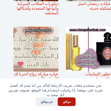
عبايات رمضان اجمل
ديكورات المكاتب المنزلية
تشكيله حديثه
وأنواعها المتعددة وأشكالها
المختلفة
عطور الثمانينات
عبارة مباركة زواج أخترنا لك
والتسعينات
الأجمل والأرقى
نحن نستخدم ملفات تعريف الارتباط للتأكد من أننا نقدم لك أفضل
تجربة على موقعنا. إذا واصلت استخدام هذا الموقع، فسوف نفترض
أنك سعيد به
موافق
غير موافق