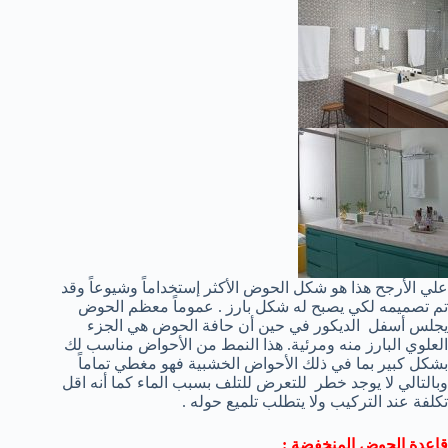
علي الأرجح هذا هو شكل الحوض الأكثر إستخداماً وشيوعاً وقد
تم تصميمه لكي يصبح له شكل بارز . عموماً معظم الحوض
يجلس أسفل الديكور في حين أن حافة الحوض هي الجزء
العلوي البارز منه ومرئية. هذا النمط من الأحواض مناسب لك
بشكل كبير بما في ذلك الأحواض الخشبية فهو مغطي تماماً
وبالتالي لا يوجد خطر للتعرض للتلف بسبب الماء كما أنه اقل
تكلفة عند التركيب ولا يتطلب تلميع حوله .
قاعدة الحوض المنخفضة :