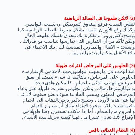
(2) لاتكن طموحا فى الصالة الرياضية
لنفس السبب فرفع صندوق كبيريمكن أن يسبب البواسير،
وكذلك رفع الأوزان الثقيلة بشكل مفرط بالصالة الرياضية كما
يوضح دكتوربرينر، والفكرة أنك تتحدى نفسك بطبيعة الحال
ولكن تأكد من أن التمارين التى تمارسها تتناسب مع قدراتك ،
وإستخدام الأثقال والتمارين المناسبة لك ، تلك الأخطاء فى
رفع الأثقال يمكن أن تدمرالتمرين .
(3) الجلوس على المرحاض لفترات طويلة
عند البحث فى ما يسبب البواسيريجب الأخذ فى الإعتبارمدة
الجلوس على المرحاض ، بالتأكيد إنه شىء لطيف أن يعلق
المرء مع الهاتف الذكى بالحمام ، فالمكان هادىء جدا
يدعوللإسترخاءهناك ، ولكن الجلوس لفترات طويلة على وعاء
المرحاض المفتوح وبسبب الجاذبية سوف يضع ضغوط لاداعى
لها على هذه الأوردة ، وينصح دكتوربرينربالذهاب الى الحمام
وقتما تشاء ولكن بمجرد الإنتهاء عليك أن تسارع بالقيام
والخروج من الحمام ، أما إذا ماكنت تستغرق وقتا طويلا فى
الإفراغ لأنك تعانى عسرا ما ، فهنا كيفية تحريك هذه الأشياء .
(4) النظام الغذائى ناقص