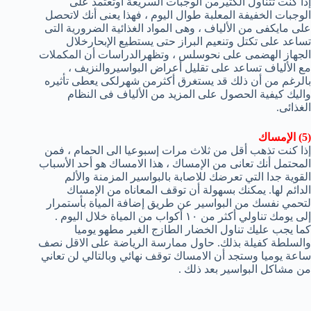
إذا كنت تتناول الكثيرمن الوجبات السريعة أوتعتمد على
الوجبات الخفيفة المعلبة طوال اليوم ، فهذا يعنى أنك لاتحصل
على مايكفى من الألياف ، وهى المواد الغذائية الضرورية التى
تساعد على تكتل وتنعيم البراز حتى يستطيع الإبحارخلال
الجهاز الهضمى على نحوسلس ، وتظهرالدراسات أن المكملات
مع الألياف تساعد على تقليل أعراض البواسيروالنزيف ،
بالرغم من أن ذلك قد يستغرق أكثرمن شهرلكى يعطى تأثيره
واليك كيفية الحصول على المزيد من الألياف فى النظام
الغذائى.
(5) الإمساك
إذا كنت تذهب أقل من ثلاث مرات إسبوعيا الى الحمام ، فمن
المحتمل أنك تعانى من الإمساك ، هذا الامساك هو أحد الأسباب
القوية جدا التي تعرضك للاصابة بالبواسير المزمنة والألم
الدائم لها. يمكنك بسهولة أن توقف المعاناه من الإمساك
لتحمي نفسك من البواسير عن طريق إضافة المياة بأستمرار
إلى يومك تناولي أكثر من ١٠ أكواب من المياة خلال اليوم .
كما يجب عليك تناول الخضار الطازج الغير مطهو يوميا
والسلطة كفيلة بذلك. حاول ممارسة الرياضة على الاقل نصف
ساعة يوميا وستجد أن الامساك توقف نهائي وبالتالي لن تعاني
من مشاكل البواسير بعد ذلك .