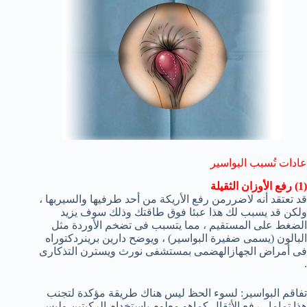
عادات تُسبب البواسير
(1) رفع الأوزان الثقيلة
قد تعتقد أنه لاضررمن رفع الأريكة من أحد طرفيها والسيربها ،
ولكن قد يسبب لك هذا عبئا فوق طاقتك وذلك سوف يزيد
الضغط على المستقيم ، مما يتسبب فى تضخم الأوردة مثل
البالون (يسمى ضفيرة البواسير) ، ويوضح دارين برينردكتوراه
فى أمراض الجهازالهضمى بمستشفى نورث ويسترن التذكارى
.
تفاقم البواسير: لسوء الحظ ليس هناك طريقة مؤكدة لتجنب
هذا تماما ، رفع الأثقال كماهو معلوم بإستخدام الركبتين وليس