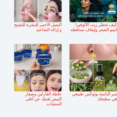
كيف تحضّر زيت الألوفيرا
البصل الاحمر للبشرة للتفتيح
لنمو الشعر وإيقاف تساقطه
و إزالة التجاعيد
سر البامية بوتوكس طبيعي
خلطة الفازلين وصفار
في مطبخك
البيض يُغنيك عن أغلى
المنتجات