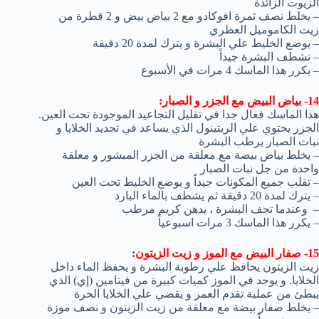
الزيوت الزائدة
– يخلط نصف ثمرة افوكادو مع 2 بياض بيض و 2 قطرة من
زيت الكاموميل العطري
– يوضع الخليط علي البشرة و يترك لمدة 20 دقيقة
– تشطف البشرة جيداً
– يكرر هذا الماسك 4 مرات في الأسبوع
14- بياض البيض مع الجزر و الصبار:
هذا الماسك فعال جدا في تقليل التجاعيد الموجودة تحت العين.
الجزر يحتوي علي الريتينول الذي يساعد في تجديد الخلايا و
نبات الصبار يرطب البشرة
– يخلط بياض بيضة مع معلقة من الجزر المبشور و معلقة
واحدة من جل نبات الصبار
– تقلب جميع المكونات جيداً و يوضع الخليط تحت العين
– يترك لمدة 20 دقيقة ثم يشطف بالماء البارد
– وعندما تجف البشرة ، يدهن كريم مرطب
– يكرر هذا الماسك 3 مرات اسبوعياً
15- صفار البيض مع الموز و زيت الزيتون:
زيت الزيتون يحافظ علي رطوبة البشرة و يحفظ الماء داخل
الخلايا. و يوجد في الموز كميات كبيرة من فيتامين (إي) الذي
يبطئ من عملية تقدم العمر و يقضي علي الخلايا الحرة
– يخلط صفار بيضة مع معلقة من زيت الزيتون و نصف موزة