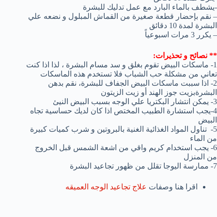
-يشطف بالماء البارد مع عمل تدليك للبشرة
– نقم بإحضار قطعة صغيرة من القماش المبلول و نضعه علي
البشرة لمدة 10 دقائق
– يكرر 3 مرات اسبوعياً
** نصائح و تحذيرات:
1- ماسكات البيض تقوم بغلق و سد مسام البشرة ، لذا اذا كنت
تعاني من مشكلة حب الشباب فلا تستخدم هذه الماسكات
2- اذا سببت ماسكات البيض الجفاف للبشرة، نقم بدهن
البشرةبزيت جوز الهند أو زيت الزيتون
3- يمكن انتشار البكتريا علي الوجه بسبب البيض النيئ
4-يجب استشارة الطبيب المختص اذا كان لديك حساسية تجاه
البيض
5- تناول المواد الغذائية الغنية بالبروتين و شرب كميات كبيرة
من الماء
6- يجب استخدام كريم واقي من اشعة الشمس قبل الخروج
من المنزل
7- ممارسة اليوجا تقلل من ظهور تجاعيد البشرة
اقرا هنا وصفات
علاج تجاعيد الوجه العميقه