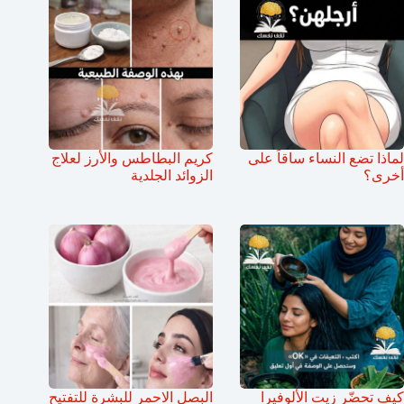
لماذا تضع النساء ساقاً على
كريم البطاطس والأرز لعلاج
أخرى؟
الزوائد الجلدية
كيف تحضّر زيت الألوفيرا
البصل الاحمر للبشرة للتفتيح