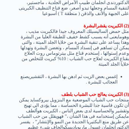
الدكتوردندى انجلمان طبيب الأمراض الجلدية ، ماجستير،
لتنقية المسام وجعلها تبدو أصغر، ضع قناع التنظيف الكبريتى
على الجبهة والأنف والذقن ( منطقة T ) أسبوعيا
(2) الكبريت يقشرالبشرة
مثل حمض الساليسيلك المعروف جيدا فالكبريت مذيب ،
وهومايعنى أنه يسبب كشط خفيف للطبقة العليا من البشرة
وهذا يساعد على تنقية البشرة من خلايا الجلد الميتة ، والتى
يمكن أن تساهم فى إنسداد المسام ، وتغضن البشرة وتهدلها
وعدم إستوائها ، إستخدم قناع مثل بيترتوماس روث العلاج
بقناع الكبريت لعلاج حب الشباب : 10% كبريت للتخلص من
خلايا الجلد الميتة
إغمس بعض الزيت ثم ادهن بها البشرة ، التقشيريصنع
العجائب للبشرة .
(3) الكبريت يعالج حب الشباب بلطف
منتجات حب الشباب الموضعية مع البنزويل بيروكسايد يمكن
أن تكون قاسية جدا للبشرة الحساسة ، مما يؤدى الى تهيج
وتقشير والحساسية لدى بعض الناس ، الكبريت هوألطف
مايمكن إستخدامه فى هذا الشأن ،” فهويقلل من حب الشباب
عن طريق منع البكتيريا الجديدة من النمو والإنتشار” ، يفسر
الدكتورإنجلمان غسول ماريوباديسكوالجاف شىء عظيم