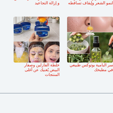
لنمو الشعر وإيقاف تساقطه
و إزالة التجاعيد
سر البامية بوتوكس طبيعي
خلطة الفازلين وصفار
في مطبخك
البيض يُغنيك عن أغلى
المنتجات