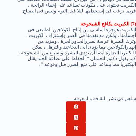
الكبريت تحتوى على مكونات تساعد على إخفاء الرائحة ،
فربما ترغب فى إستخدامها ليلا قبل النوم وليس فى الصباح.
(7) الكبريت يكافح الشيخوخة
الكبريت هوجزء أساسى من إنتاج الكولاجين الطبيعى فى
أجسامنا ، ولكن مع تقدمنا فى العمر وإستنزاف الكبريت ،
وترك البشرة عرضة لضررالجذورالحرة ، ومزيد من
إنهيارالكولاجين مما يؤدى الى التجاعيد والترهل ، يمكن
للبكتيريا الضارة أيضا أن تؤذى البشرة وتسرع من الشيخوخة ،
كما يقول دكتور انجلمان ” الحفاظ على نظافة الجلد يقلل
البكتيريا مما يساعد على منع الضرر قبل وقوعه ” .
ساهم في نشر الثقافة والمعرفة