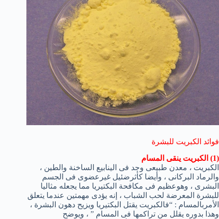
فوائد الكبريت للبشرة
(1) الكبريت ينقى المسام
الكبريت ، معدن طبيعى وجد فى الينابيع الساخنة والطين ،
والرماد البركانى ، وأيضا كأثرضئيل غيرعضوى فى الجسم
البشرى ، وهوعظيم فى مكافحة البكتيريا مما يجعله مثاليا
للبشرة المعرضة لحب الشباب ، إنه يؤدى مهمتين عندما يتعلق
الأمربالمسام : “فالكبريت يقتل البكتيريا ويزيح دهون البشرة ،
وهذا بدوره يقلل من تراكمها فى المسام ” ، ويوضح