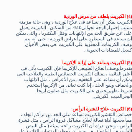
(4) الكبريت يلطف من مرض الوردية
الكبريت يمكن أن يساعد فى علاج الوردية ، وهى حالة مزمنة
تسبب إحمرارالوجه لحوالى10% من السكان ، الكبريت يعمل
على عن طريق الحد من الإلتهابات وقتل البكتيريا ، والتى يمكن
أن تساعد فى السيطرة على أعراض الوردية ، حتى أنه يتم
وصف الكريمات المحتوية على الكبريت فى بعض الأحيان
كبديل للمضادات الحيوية .
(5) الكبريت يساعد على إزالة الإكزيما
بقدرمايوصف العلاج الطبيعى للإكزيما فإن الكبريت يأتى فى
أعلى القائمة ، يمتلك الكبريت الخصائص الطبية والعلاجية التى
يمكن أن تساعد على التخفيف من الأعراض ، مثل الإلتهاب
والجفاف وبقع الحك ، إذا كنت تعانى من الإكزيما إستخدم
شريط تطهيريحتوى على الكبريت مثل صابون أريحا
البحرالميت الكبريتى.
(6) الكبريت علاج لقشرة الرأس
خصائص التقشيرللكبريت تساعد على الحد من تراكم الجلد ،
مما يجعلها أداة فعالة لعلاج مشاكل فروة الرأس ، مثل قشرة
الرأس ، ونحن ندرك أن للكبريت رائحة سيئة ( مثل البيض
الفاسد فى الواقع ) ، فى حين أن معظم المنتجات القائمة على