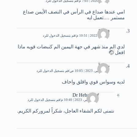
6 يونيو، 2020 | 7:03 م
قم بتسجيل الدخول للرد
امي عندها صداع في الرأس في النصف الأيمن صداع
مستمر ….تعمل ايه
Sinan
11 يناير، 2022 | 10:51 م
قم بتسجيل الدخول للرد
لدي الم منذ شهر في جهة اليمين الم كنبضات قويه ماذا
افعل 🤕
شيماآ
17 ديسمبر، 2023 | 10:05 ص
قم بتسجيل الدخول للرد
لديه وسواس قوي واقلق واخاف
Dr Heba Atef
21 ديسمبر، 2023 | 10:40 م
قم بتسجيل الدخول للرد
نتمنى لكم الشفاء العاجل، شكراً لمروركم الكريم.