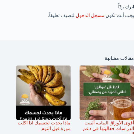
اترك ردّاً
يجب أنت تكون
مسجل الدخول
لتضيف تعليقاً.
مقالات مشابهة
أقوى الأوراق النباتية أثبتت
ماذا يحدث لجسمك اذا اكلت
الدراسات فعاليتها في دعم
موزة قبل النوم