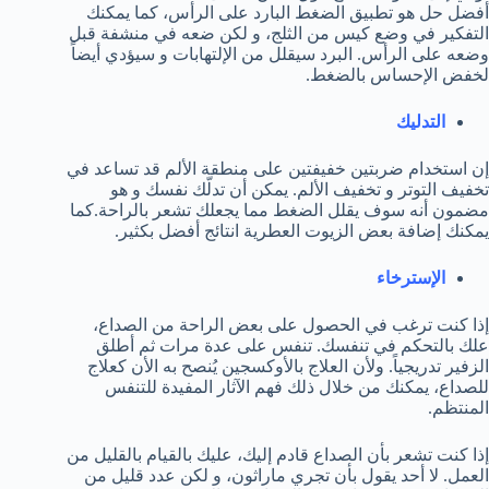
أفضل حل هو تطبيق الضغط البارد على الرأس، كما يمكنك
التفكير في وضع كيس من الثلج، و لكن ضعه في منشفة قبل
وضعه على الرأس. البرد سيقلل من الإلتهابات و سيؤدي أيضاً
لخفض الإحساس بالضغط.
التدليك
إن استخدام ضربتين خفيفتين على منطقة الألم قد تساعد في
تخفيف التوتر و تخفيف الألم. يمكن أن تدلّك نفسك و هو
مضمون أنه سوف يقلل الضغط مما يجعلك تشعر بالراحة.كما
يمكنك إضافة بعض الزيوت العطرية انتائج أفضل بكثير.
الإسترخاء
إذا كنت ترغب في الحصول على بعض الراحة من الصداع،
علك بالتحكم في تنفسك. تنفس على عدة مرات ثم أطلق
الزفير تدريجياً. ولأن العلاج بالأوكسجين يُنصح به الأن كعلاج
للصداع، يمكنك من خلال ذلك فهم الآثار المفيدة للتنفس
المنتظم.
إذا كنت تشعر بأن الصداع قادم إليك، عليك بالقيام بالقليل من
العمل. لا أحد يقول بأن تجري ماراثون، و لكن عدد قليل من