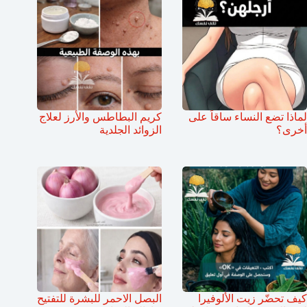
لماذا تضع النساء ساقاً على
كريم البطاطس والأرز لعلاج
أخرى؟
الزوائد الجلدية
كيف تحضّر زيت الألوفيرا
البصل الاحمر للبشرة للتفتيح