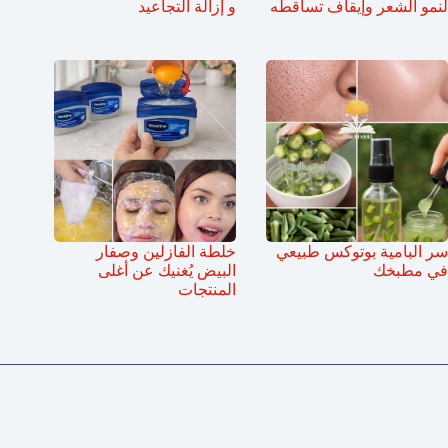
لنمو الشعر وإيقاف تساقطه
و إزالة التجاعيد
سر البامية بوتوكس طبيعي
خلطة الفازلين وصفار
في مطبخك
البيض يُغنيك عن أغلى
المنتجات