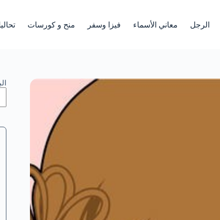
الرجل
معاني الأسماء
فيزا وسفر
منح و كورسات
تحالي
ال