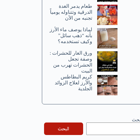
طعام يدمر الغدة
الدرقية وتتناوله يومياً
تجنبه من الأن
لماذا يوصف ماء الأرز
بأنه “ذهب سائل”
وكيف تستخدمه؟
ورق الغار للحشرات :
وصفة تجعل
الحشرات تهرب من
البيت
كريم البطاطس
والأرز لعلاج الزوائد
الجلدية
بحث
البحث