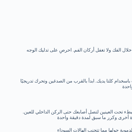
لال الفك ولا تغفل أركان الفم. احرصِ على تدليك الوجه
سخدام كلتا يديك. ابدأ بالقرب من الصدغين وتحرك تدريجيًا
احدة
طء تحت العينين لتصل أصابعك حتى الركن الداخلي للعين.
ة أخرى وكرر ما سبق لمدة دقيقة واحدة
موية حولها مما تتجنب الهالات السوداء