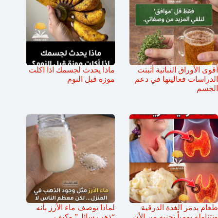
أقوى الأوراق النباتية أثبتت
ماذا يحدث لجسمك اذا اكلت
الدراسات فعاليتها في دعم
موزة قبل النوم
الجسم
طعام يدمر الغدة الدرقية
لماذا يوصف ماء الأرز بأنه
وتتناوله يومياً تجنبه من الأن
“ذهب سائل” وكيف