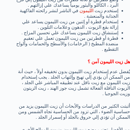
البرد ، الكاللو والبثور يومياً يساعدك علي إزالتهم .
إستخدم زيت
الليمون
في الناشر لنشر رائحته الفاكهية
الجذابة والمنعشة .
إستخدام قطرة أو إثنين من زيت الليمون يساعد علي
إزالة بقع الزيوت ، الدهون وعلامات التلوين .
إستنشاق زيت الليمون يساعدك علي تحسين المزاج .
قطرة أو قطرتين من زيت الليمون تعمل علي تعقيم
منضدة المطبخ ( الرخامات) والأسطح والحمامات وألواح
التقطيع .
هل زيت الليمون آمن ؟
يُفضل عدم إستخدام زيت الليمون بدون تخفيفه أولاً ، حيث أنة
من الممكن أن يؤدي إلي تهيج وإلتهاب الجلد . يجب إستخدام
زيت الليمون مع زيت ناقل عند تطبيقه المباشر علي الجلد ،
الزيوت الناقلة الفعالة تشمل زيت جوز الهند ، زيت الزيتون
وزيت الجوجبا .
أثبتت الكثير من الدراسات والأبحاث أن زيت الليمون يزيد من
حساسية الضوء ، التي تزود من الحساسية تجاه الشمس ومن
الممكن أن تؤدي إلي حروق بالجلد أو إسمرار الجلد .
من الأفضل تجنب وضع زيت الليمون وزيوت الموالح الأخري