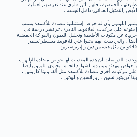
طبيعتهم الحمضية ، فلهم تأثير قلوي عند تعرضهم لعملية
الأيض (التمثيل الغذائي) داخل الجسم .
يتميز الليمون بأن له خواص إستثنائية مضادة للأكسدة بسبب
إحتوائه علي مركبات الفلافونيد النادرة . تم نشر دراسة في
جريدة عن مكونات الأطعمة وتحليل الليمون والفواكة الحمضية
أيضاً ، والتي بينت أنهم يحتوا علي فلافونيد مسيطر يُسمي
فلافونين مثل هيسبيريدين و إيريوسترين .
وجدت الدراسات أن هذة المغذيات لها خواص مضادة للإلتهاب
و خواص مهدئة ومبردة للشوارد الحرة . يحتوي الليمون أيضاً
علي مركبات أخري مضادة للأكسدة مثل ألفا وبيتا كاروتين ،
بيتا كريبتوزانسين ، زيازانسين و ليوتين .