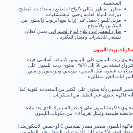
الشخصية .
مطهر
: مطهر مثالي لألواح التقطيع ، منضادات المطبخ ،
دورات المياة العامة وحتي المستشفيات .
مزيل للبقع
: يعمل علي إزالة بقع الزيوت زالدهون من
الملابس والأسطح .
طارد للحشرات وعلاج للدغ الحشرات
: يعمل كطارد
طبيعي للحشرات ومضاد للبكتريا .
مكونات زيت الليمون
يحتوي زيت الليمون علي الليمونين كمركب أساسي حيث
تترواح نسبته بين 50 إلي 70% ، يحتوي زيت الليمون علي
مركبات عضوية مثل البينين ، تيربينين وتيربينيول و بعض
المركبات الغير متطايرة .
يتميز الليمون بأنة يحتوي علي الكثير من المغذيات القوية كما
أنة فاكهة تحتوي علي القليل من السكريات .
تحتوي فاكهة الليمون علي حمض السيتريك الذي يعد مادة
حافظة طبيعية ويُمثل تقريباً 8% من مكونات الليمون .
فاكهة الليمون مصدر ممتاز لفيتامين C أو حمض الأسكوربيك (
مضاد قوي للأكسدة قابل للذوبان في الماء) ، علي الرغم من