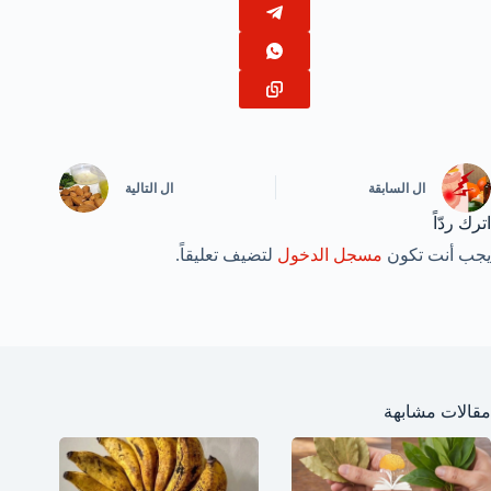
ال
السابقة
ال
التالية
اترك ردّاً
يجب أنت تكون
مسجل الدخول
لتضيف تعليقاً.
مقالات مشابهة