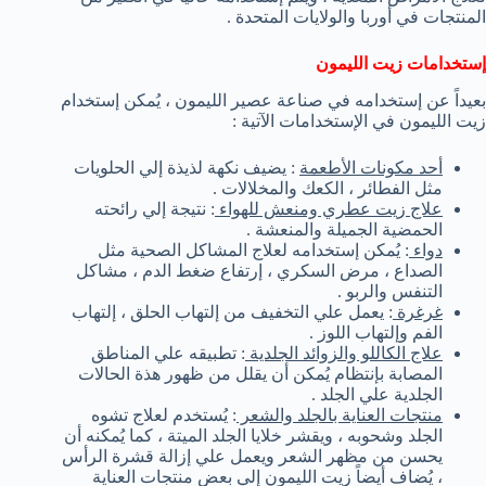
المنتجات في أوربا والولايات المتحدة .
إستخدامات زيت الليمون
بعيداً عن إستخدامه في صناعة عصير الليمون ، يُمكن إستخدام
زيت الليمون في الإستخدامات الآتية :
أحد مكونات الأطعمة
: يضيف نكهة لذيذة إلي الحلويات
مثل الفطائر ، الكعك والمخلالات .
علاج زيت عطري ومنعش للهواء
: نتيجة إلي رائحته
الحمضية الجميلة والمنعشة .
دواء
: يُمكن إستخدامه لعلاج المشاكل الصحية مثل
الصداع ، مرض السكري ، إرتفاع ضغط الدم ، مشاكل
التنفس والربو .
غرغرة
: يعمل علي التخفيف من إلتهاب الحلق ، إلتهاب
الفم وإلتهاب اللوز .
علاج الكاللو والزوائد الجلدية
: تطبيقه علي المناطق
المصابة بإنتظام يُمكن أن يقلل من ظهور هذة الحالات
الجلدية علي الجلد .
منتجات العناية بالجلد والشعر
: يُستخدم لعلاج تشوه
الجلد وشحوبه ، ويقشر خلايا الجلد الميتة ، كما يُمكنه أن
يحسن من مظهر الشعر ويعمل علي إزالة قشرة الرأس
، يُضاف أيضاً زيت الليمون إلي بعض منتجات العناية