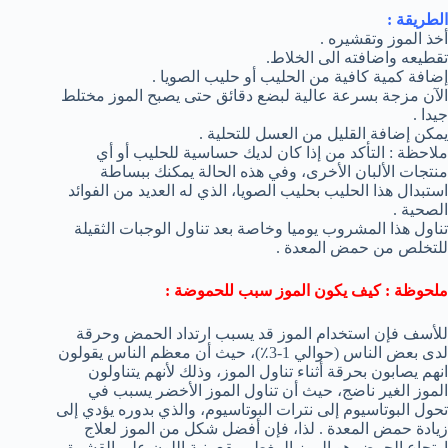
الطريقة :
أخذ الموز وتقشيره .
تقطيعه واضافته الى الخلاط.
إضافة كمية كافية من الحليب أو حليب الصويا .
الآن مزجة بسرعة عالية لبضع دقائق حتى يصبح الموز مختلط
جيدا .
يمكن إضافة القليل من العسل للتحلية .
ملاحظة : التأكد من إذا كان لديك حساسية للحليب أو أي
منتجات الألبان الأخرى، وفي هذه الحالة يمكنك ببساطة
استبدال هذا الحليب بحليب الصويا، الذي له العديد من الفوائد
الصحية .
تناول هذا المشروب يوميا وخاصة بعد تناول الوجبات الثقيلة
للتخلص من حمض المعدة .
ملحوظة : كيف يكون الموز سبب للحموضة :
للأسف فإن استخدام الموز قد يسبب ارتداد الحمض وحرقة
لدى بعض الناس (حوالي 1-3٪)، حيث أن معظم الناس يقولون
انهم يصابون بحرقة أثناء تناول الموز، وذلك لأنهم يتناولون
الموز الغير ناضج، حيث أن تناول الموز الأخضر يسبب في
تحول البوتاسيوم إلى نترات البوتاسيوم، والذي بدوره يؤدي إلى
زيادة حمض المعدة . لذا، فإن أفضل شكل من الموز لعلاج
ارتجاع الحمض هو الموز المغطى بقع بنية اللون على القشرة .