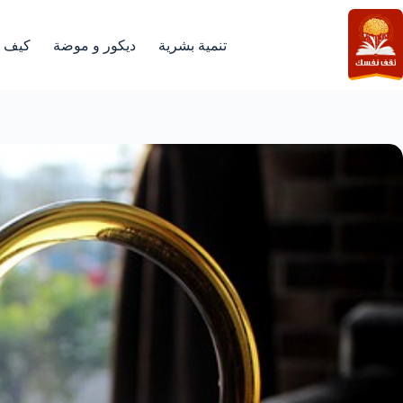
لتجاوز
لى
لمحتوى
تنمية بشرية
ديكور و موضة
كيف