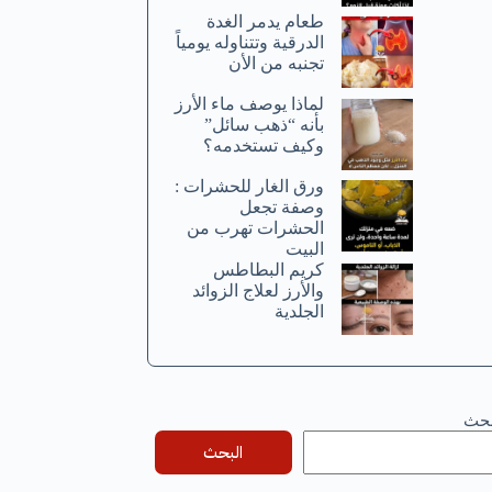
طعام يدمر الغدة
الدرقية وتتناوله يومياً
تجنبه من الأن
لماذا يوصف ماء الأرز
بأنه “ذهب سائل”
وكيف تستخدمه؟
ورق الغار للحشرات :
وصفة تجعل
الحشرات تهرب من
البيت
كريم البطاطس
والأرز لعلاج الزوائد
الجلدية
بحث
البحث