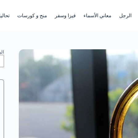
الرجل
معاني الأسماء
فيزا وسفر
منح و كورسات
تحالي
ال