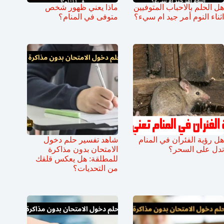
هل الحلم بالاحباب المتوفيين
ماذا يعني ظهور شخص
اثناء النوم أمر جيد ام سيء؟
متوفى في المنام؟
هل رؤية الفئران في المنام
شاهد تفسير حلم دخول
تدل على السحر؟
الامتحان بدون مذاكرة
للمطلقة: هل يعكس قلقك
من التحديات؟