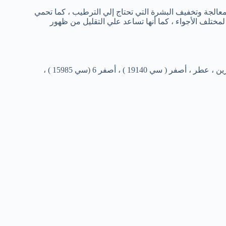
ن لمعالجة وتخفيف البشرة التي تحتاج إلي الترطيب ، كما تحمي
مختلف الأجواء ، كما أنها تساعد علي التقليل من ظهور
برافين الصوديوم ، اللانولين ، كحول السيتريل ، بنزوات البنزيل ، الكومارين ، عطر ، أصفر ( سي 19140 ) ، أصفر 6 (سي 15985 ) ،