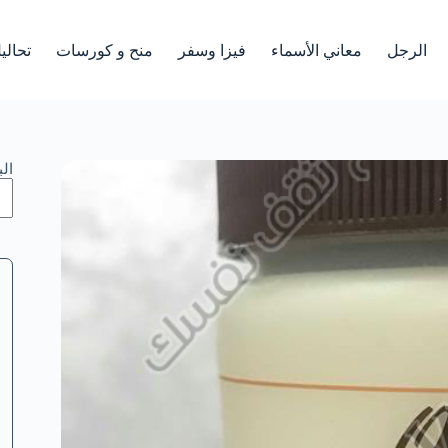
الرجل
معاني الأسماء
فيزا وسفر
منح و كورسات
تحالي
ال