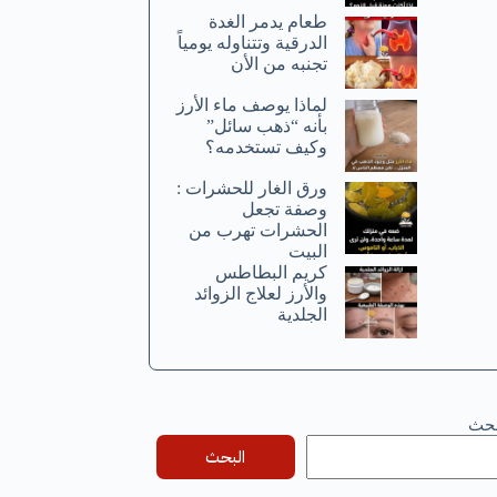
طعام يدمر الغدة
الدرقية وتتناوله يومياً
تجنبه من الأن
لماذا يوصف ماء الأرز
بأنه “ذهب سائل”
وكيف تستخدمه؟
ورق الغار للحشرات :
وصفة تجعل
الحشرات تهرب من
البيت
كريم البطاطس
والأرز لعلاج الزوائد
الجلدية
بحث
البحث