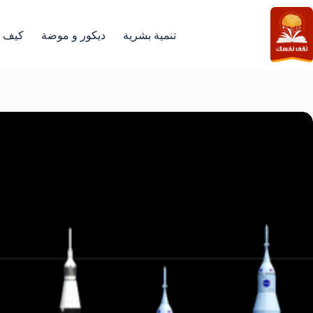
لتجاوز
لى
لمحتوى
تنمية بشرية
ديكور و موضة
كيف