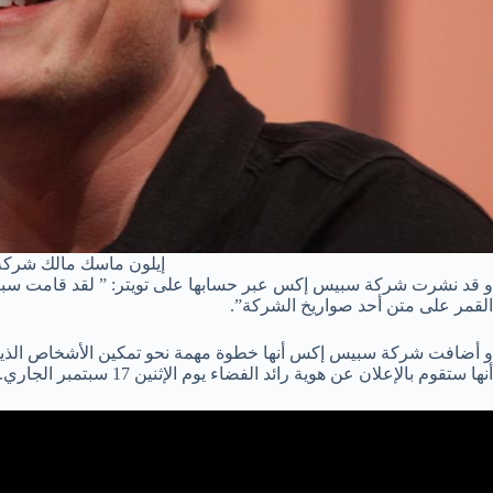
إيلون ماسك مالك شرك
و قد نشرت شركة سبيس إكس عبر حسابها على تويتر: ” لقد قامت سبي
القمر على متن أحد صواريخ الشركة”.
و أضافت شركة سبيس إكس أنها خطوة مهمة نحو تمكين الأشخاص الذين ير
أنها ستقوم بالإعلان عن هوية رائد الفضاء يوم الإثنين 17 سبتمبر الجاري.