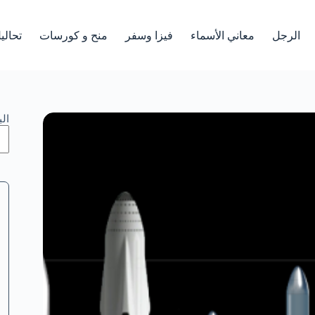
الرجل
معاني الأسماء
فيزا وسفر
منح و كورسات
تحالي
ال