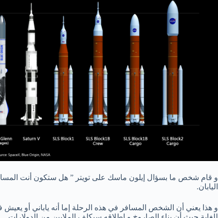
و قام شخص ما بسؤال إيلون ماسك على تويتر ” هل ستكون أنت المساف
اليابان.
و هذا يعني أن الشخص المسافر في هذه الرحلة إما أنه ياباني أو يعيش في
للغاية حيث أن بناء الصاروخ و إطلاقه سيكلف الملايين من الدولارات.