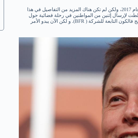
و أعلنت شركة سبيس إكس لأول مرة عن مهمة القمر في فبراير من عام 2017، ولكن لم تكن هناك المزيد من التفاصيل في هذا
ت لإرسال إثنين من المواطنين في رحلة فضائية حول
القمر الذي يعتبر أقرب جيران كوكب الأرض، و ذلك بإستخدام صواريخ بيج فالكون التابعة للشركة ( BFR). و لكن الآن يبدو الأمر