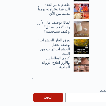
طعام يدمر الغدة
الدرقية وتتناوله يومياً
تجنبه من الأن
لماذا يوصف ماء الأرز
بأنه “ذهب سائل”
وكيف تستخدمه؟
ورق الغار للحشرات :
وصفة تجعل
الحشرات تهرب من
البيت
كريم البطاطس
والأرز لعلاج الزوائد
الجلدية
بحث
البحث