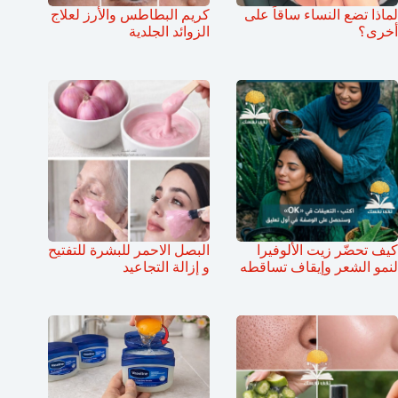
لماذا تضع النساء ساقاً على
كريم البطاطس والأرز لعلاج
أخرى؟
الزوائد الجلدية
كيف تحضّر زيت الألوفيرا
البصل الاحمر للبشرة للتفتيح
لنمو الشعر وإيقاف تساقطه
و إزالة التجاعيد