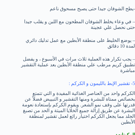
-يطح الشوفان جيدا حتى يصبح مسحوق ناعم
– في وعاء يخلط الشوفان المطحون مع اللبن و يقلب جيدا
حتى نحصل علي عجينة
– يوضع الخليط على منطقة الأبطين مع عمل تدليك دائري
لمدة 10 دقائق
– يجب تكرار هذه العملية ثلاث مرات في الأسبوع ، و يفضل
تطبيق كريم مرطب علي منطقة الأبطين بعد عملية التقشير
مباشرة
5- تقشير الإبط بالليمون و الكركم :
الكركم واحد من العناصر الغذائية المفيدة و التي تتمتع
بخصائص ممتاة للبشرة ومنها التقشير و التبييض فضلاً عن
قدرتها على وقف نمو الشعر. ويقوم الكركم بإستعادة نعومة
البشرة عن طريق إزالة جميع الخلايا الميتة و الحد من تصبغ
الجلد مما يجعل الكركم اختيار رائع لعمل تقشير لمنطقة
الأبطين
المكونات: