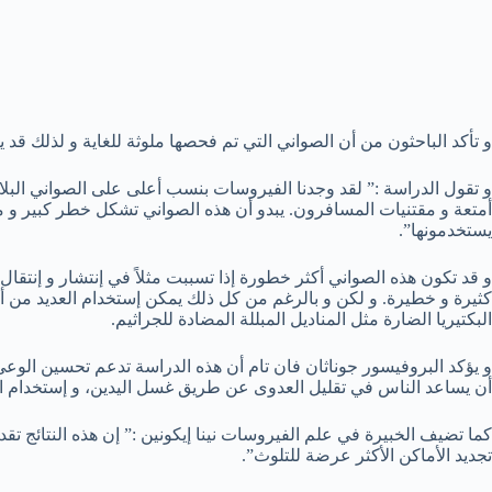
و تأكد الباحثون من أن الصواني التي تم فحصها ملوثة للغاية و لذلك ق
و تقول الدراسة :” لقد وجدنا الفيروسات بنسب أعلى على الصواني البل
أمتعة و مقتنيات المسافرون. يبدو أن هذه الصواني تشكل خطر كبير و 
يستخدمونها”.
و قد تكون هذه الصواني أكثر خطورة إذا تسببت مثلاً في إنتشار و إنتقال
كثيرة و خطيرة. و لكن و بالرغم من كل ذلك يمكن إستخدام العديد من 
البكتيريا الضارة مثل المناديل المبللة المضادة للجراثيم.
و يؤكد البروفيسور جوناثان فان تام أن هذه الدراسة تدعم تحسين الوعي
أن يساعد الناس في تقليل العدوى عن طريق غسل اليدين، و إستخدام الم
كما تضيف الخبيرة في علم الفيروسات نينا إيكونين :” إن هذه النتائج ت
تجديد الأماكن الأكثر عرضة للتلوث”.