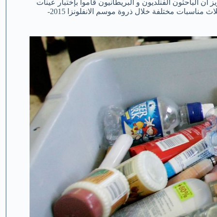
 الباحثون الفنلديون و البريطانيون قاموا بإختبار عينات
من الصواني البلاستيكية في مطار هلسنكي. و تم أخذ هذه العينات في ثلاث مناسبات مختلفة خلال ذروة موسم الانفلونزا 2015-