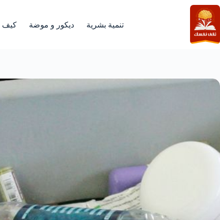
لتجاوز
لى
لمحتوى
تنمية بشرية
ديكور و موضة
كيف