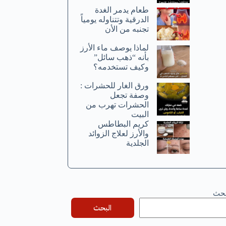
طعام يدمر الغدة
الدرقية وتتناوله يومياً
تجنبه من الأن
لماذا يوصف ماء الأرز
بأنه “ذهب سائل”
وكيف تستخدمه؟
ورق الغار للحشرات :
وصفة تجعل
الحشرات تهرب من
البيت
كريم البطاطس
والأرز لعلاج الزوائد
الجلدية
بحث
البحث