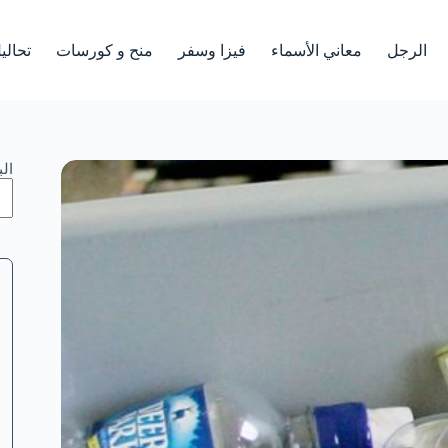
الرجل
معاني الأسماء
فيزا وسفر
منح و كورسات
تحالي
ال