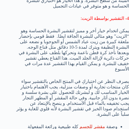
الميتة من سطح البشرة. و هذا الخيار هو اختياري للبشرة
الحساسة و هو متوفر في عيادات التجميل
4- التقشير بواسطة الزيت:
يمكن اتخدام خيار اَخر و مميز لتقشير البشرة الحساسة وهو
“الزيت” وهو مثالي للبشرة الجافة ايضًا. فقط قومي بإحضار
ملعقة كبيرة من زيت عباد الشمس أو الجوجوبا و نضعه على
البشرة النظيفة ويترك لمدة 5-10 دقائق مثل قناع الوجه.
وبعدها نأخذ كرة قطن ناعمة ونحركها بلطف على البشرة في
حركات دائرية لإزالة الجلد الميت. هذا القناع يعطي تقشير
خفيف للبشرة. و يمكن القيام بهذا التقشير عدة مرات في
الأسبوع
بصرف النظر عن اختياركِ في المنتج الخاص بالتقشير سواء
كان منتجات تجارية أو وصفات منزلية، يجب الأهتمام باختيار
الخيار المناسب لك و لبشرتك للحصول على بشرة سلسة و
نضرة بدون اَثار جانبية. وفي حالة المقشر أو المطهر التجار
يجب تخفيفه بالماء قبل الأستخدام. و ينصح بالإبتعاد عن
استخدام صودا الخبز في تقشير البشرة لأنه قلوي للغاية و يؤثر
سلباً على البشرة.
وصفة
مقشر للجسم
كله طبيعية ورائعة المفعولة