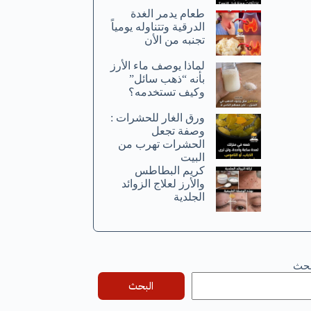
طعام يدمر الغدة
الدرقية وتتناوله يومياً
تجنبه من الأن
لماذا يوصف ماء الأرز
بأنه “ذهب سائل”
وكيف تستخدمه؟
ورق الغار للحشرات :
وصفة تجعل
الحشرات تهرب من
البيت
كريم البطاطس
والأرز لعلاج الزوائد
الجلدية
بحث
البحث