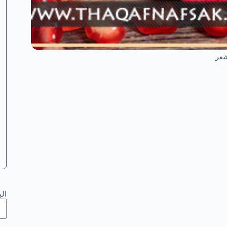
شعر
ال