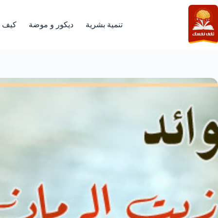
لتجاوز
لى
لمحتوى
تنمية بشرية
ديكور و موضة
كيف