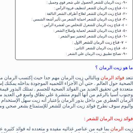
٩- زيت الرمان للشعر الحصول علي شعر قوي وجميل :
١- قناع زيت الرمان للشعر لتنظيف فروة الرأس :
٢- قناع زيت الرمان للشعر لعلاج أطراف الشعر التالفة :
٣- قناع زيت الرمان للشعر احماية الشعر من تأثير أشعة الشمس :
٤- قناع زيت الرمان للشعرل للتخلص من لقشرة الرأس :
٥- قناع زيت الرمان للشعر لحماية وإصلاح الشعر :
٦- قناع زيت الرمان للشعر لتحفيز نمو الشعر :
٧- قناع زيت الرمان للشعر الاول :
٨- قناع زيت الرمان للشعر الثاني :
٩- نصائح تطبيق زيت الرمان علي الشعر :
ما هو زيت الرمان ؟
تتعد
فوائد الرمان
وبالتالي زيت الرمان مهم جدا حيث إكتسب الرمان مؤخرا
الصحية حول العالم . حتي أن الأجزاء اللحميه الموجودة بداخله يمكنك 
متعددة في تحقيق العديد من الفوائد الصحية للجسم . تمتلك البذور قيمة 
وجنوب أسيا بالرغم من أنها اليوم منتشرة علي نطاق واسع في العديد من
الرمان العطري من داخل بذور الرمان بإعتبار أنه زيت سهل الإستخدام و
واليوم سوف نطرح فوائد زيت الرمان للشعر للإستمتاع بشعر صحي ومت
فوائد زيت الرمان للشعر :
زيت
الرمان
بما فيه من عناصر غذائيه مفيده و متعدده له فوائد كثيره ع