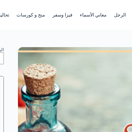
الرجل
معاني الأسماء
فيزا وسفر
منح و كورسات
تحالي
ال