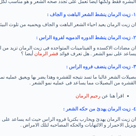
البشره فقط ولكنها ايضا تعمل على تجدد صحه الشعر و هو مناسب لكل ان
١- زيت الرمان ينشط الشعر الباهت و الجاف :
ان زيت الرمان يعيد احياء الشعر الباهت و الجاف ويحميه من تلوث البيئه
٢- زيت الرمان ينشط الدوره الدمويه لفروة الراس :
ان مضادات الاكسده و الفيتامينات المتواجده فى زيت الرمان تزيد من ا
يساعد على نمو الشعر . هل تعرف فوائد
قشر الرمان
أيضا ؟
٣- زيت الرمان ينضف فروه الراس :
بصيلات الشعر غالبا ما تسد نتيجه للقشره وهذا يضر بها ويعيق عمليه ن
القشره من البصيلات مما يساعد فى عمليه نمو الشعر .
اقرأ هنا عن
رجيم الرمان
٤- زيت الرمان يهدئ من حكه الشعر :
ان زيت الرمان يهدئ ويحارب بكتريا فروه الراس حيث انه يساعد على م
ويزيل الاحمرار و الالتهابات والحكه المصاحبه لتلك الامراض .