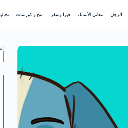
الرجل
معاني الأسماء
فيزا وسفر
منح و كورسات
تحالي
ال