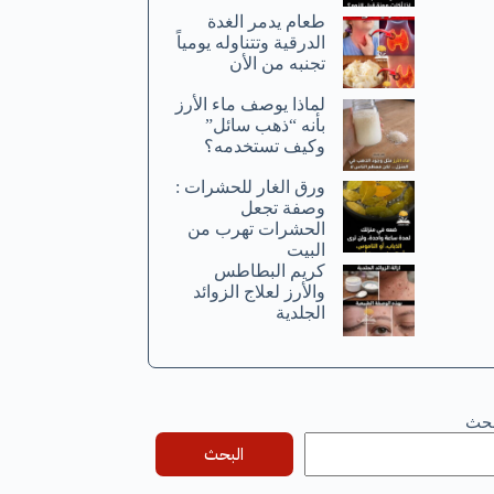
طعام يدمر الغدة
الدرقية وتتناوله يومياً
تجنبه من الأن
لماذا يوصف ماء الأرز
بأنه “ذهب سائل”
وكيف تستخدمه؟
ورق الغار للحشرات :
وصفة تجعل
الحشرات تهرب من
البيت
كريم البطاطس
والأرز لعلاج الزوائد
الجلدية
بحث
البحث