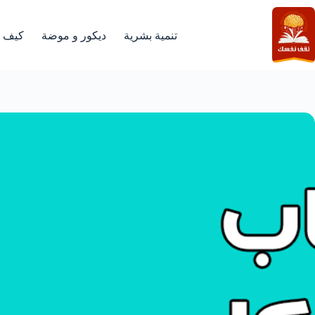
لتجاوز
لى
لمحتوى
تنمية بشرية
ديكور و موضة
كيف